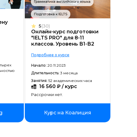
Грамматика английского языка
Цена ↓
Подготовка к IELTS
Рассрочка ↑
ену
5
(30)
Рассрочка ↓
Онлайн-курс подготовки
"IELTS PRO" для 8-11
Начало ↑
классов. Уровень В1-В2
Начало ↓
Подробнее о курсе
Длительность ↑
етырех
Начало:
20.11.2023
ьностью
Длительность:
3 месяца
Длительность ↓
Занятия:
52 академических часа
16 560 ₽ / курс
Рассрочки нет.
g
Курс на Коалиция