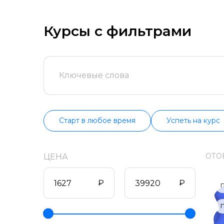
сначала попроб
цене, продолжит
поддерживаем и
Курсы с фильтрами
состоянии.
Старт в любое время
Успеть на курс
ОТО
ЦЕНА
₽
₽
П
П