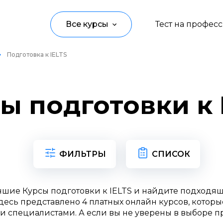
Все курсы
Тест на профес
Подготовка к IELTS
Программирование
Управление
ы подготовки к 
Дизайн
Маркетинг
Аналитика
ФИЛЬТРЫ
СПИСОК
Создание контента
чшие Курсы подготовки к IELTS и найдите подходя
Иностранные языки
есь представлено 4 платных онлайн курсов, которы
и специалистами. А если вы не уверены в выборе п
Детям