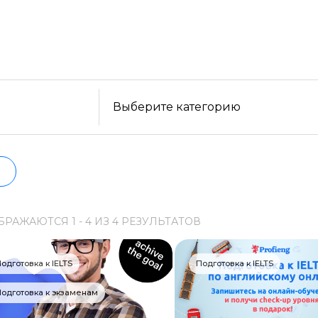
уйте бесплатные варианты. Большой выбор обучающ
ельности, формату, отзывам, условиям рассрочки. 
Образ жизни
нформацию о всех курсах проверенных школ в акт
Бизнес и финансы
Спорт
Саморазвитие
Выберите категорию
Другое
Рукоделие
Программирование
БРАЖАЮТСЯ
1 -
4
ИЗ
4
РЕЗУЛЬТАТОВ
Web-разработка
Python-разработка
одготовка к IELTS
Подготовка к IELTS
Мобильная разработка
одготовка к экзаменам
JavaScript-разработка