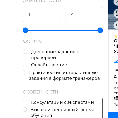
ДЛИТЕЛЬНОСТЬ
А
а
П
О
ФОРМАТ
"
У
Домашние задания c
проверкой
По
Онлайн-лекции
На
Практические интерактивные
Дл
задания в формате тренажеров
За
фо
ОСОБЕННОСТИ
ми
Консультации с экспертами
Ра
Высокоинтенсивный формат
обучения