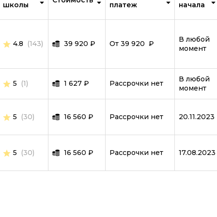
Стоимость
школы
Создание сайтов на тильде
платеж
начала
Fullstack-разработка
В любой
Vue JS
4.8
(143)
39 920
₽
От 39 920 ₽
момент
Ruby
Terraform
В любой
5
(1)
1 627
₽
Рассрочки нет
момент
Wordpress
Битрикс
5
(30)
16 560
₽
Рассрочки нет
20.11.2023
Angular
ASP.NET Core
5
(30)
16 560
₽
Рассрочки нет
17.08.2023
Базы данных
Блокчейн разработка
Инженер по автоматизации