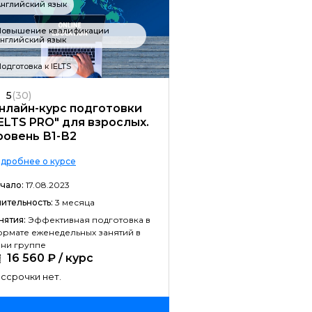
нглийский язык
Разработка на C#
Повышение квалификации
Разработка на C++
нглийский язык
Разработка на Kotlin
одготовка к IELTS
Разработка игр на Unreal Engine
5
(30)
нлайн-курс подготовки
Разработка на Swift
IELTS PRO" для взрослых.
ровень В1-В2
Фреймворк Laravel
дробнее о курсе
Golang-разработка
чало:
17.08.2023
VR/AR разработка
ительность:
3 месяца
1C-разработка
нятия:
Эффективная подготовка в
рмате еженедельных занятий в
Фреймворк React.JS
ни группе
16 560 ₽ / курс
Фреймворк Spring
ссрочки нет.
Фреймворк Django