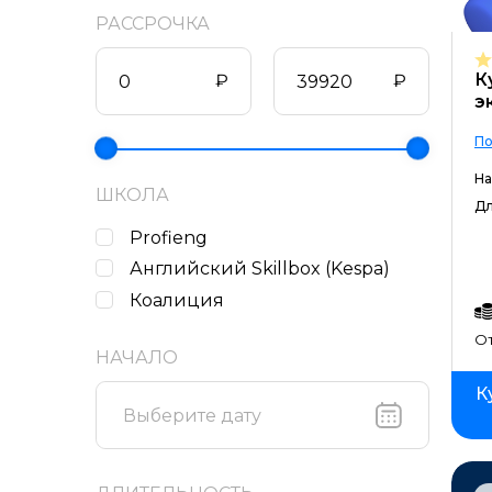
РАССРОЧКА
К
₽
₽
э
По
На
ШКОЛА
Дл
Profieng
Английский Skillbox (Kespa)
Коалиция
От
НАЧАЛО
К