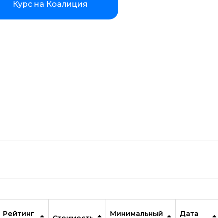
Курс на Коалиция
Фреймворк Node.JS
Работа с GIT
Фреймворк Flutter
Алгоритмы и структуры данных
ООП
Программирование с нуля
Программирование с трудоустр
Docker
Работа с Ansible
Kubernetes
Backend-разработка
No-code разработка
Рейтинг
Минимальный
Дата