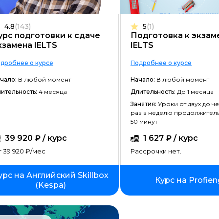
Frontend-разработка
4.8
(143)
5
(1)
Разработка игр
урс подготовки к сдаче
Подготовка к экзам
кзамена IELTS
IELTS
Системное администрирование
дробнее о курсе
Подробнее о курсе
Java-разработка
чало:
В любой момент
Начало:
В любой момент
Android-разработка
ительность:
4 месяца
Длительность:
До 1 месяца
PHP-разработка
Занятия:
Уроки от двух до ч
раз в неделю продолжител
Верстка на HTML/CSS
50 минут
DevOps
39 920 ₽ / курс
1 627 ₽ / курс
 39 920 ₽/мес
Рассрочки нет.
QA-тестирование
IOS-разработка
урс на Английский Skillbox
Курс на Profien
(Kespa)
Разработка игр на Unity
Информационная безопасность