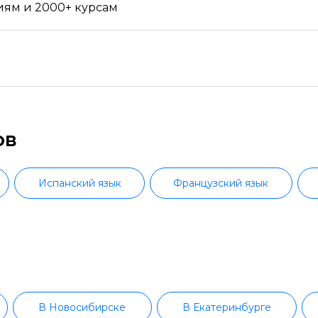
IT-специалист
иям и 2000+ курсам
MySQL
ООП
PostgreSQL
Программирование дронов
ов
Робототехника и мехатроника
Ручное тестирование
Испанский язык
Французский язык
Scala
SQL
кий язык
Английский язык детям
Symfony
Повышение квалификации ИнЯз
Тестировщик игр
TypeScript
В Новосибирске
В Екатеринбурге