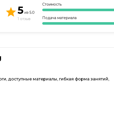
Стоимость
Образ жизни
5
из
5.0
Бизнес и финансы
Подача материала
1 отзыв
Спорт
Саморазвитие
Другое
g
Рукоделие
ги, доступные материалы, гибкая форма занятий,