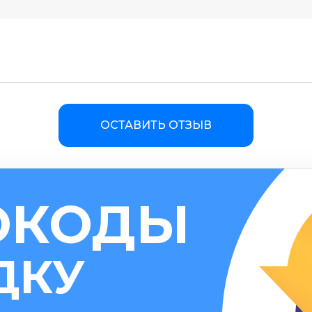
спертом
ОСТАВИТЬ ОТЗЫВ
 экспертом
ому
ОКОДЫ
а материала *
Программа обучения *
му (САЕ, IELTS и т.д.)
ДКУ