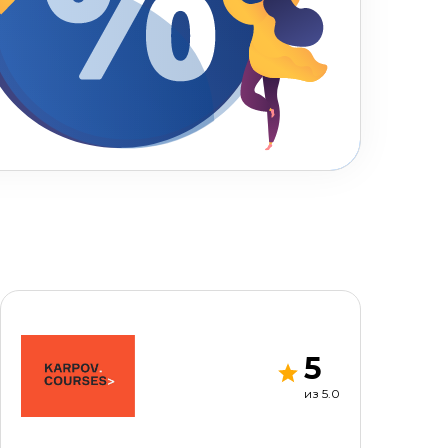
5
из 5.0