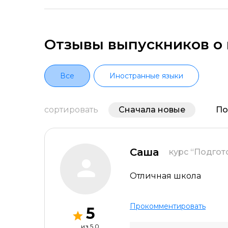
Отзывы выпускников о 
Все
Иностранные языки
сортировать
Сначала новые
По
Саша
курс “Подгот
Оставить отзыв
Отличная школа
Прокомментировать
5
Название курса *
из 5.0