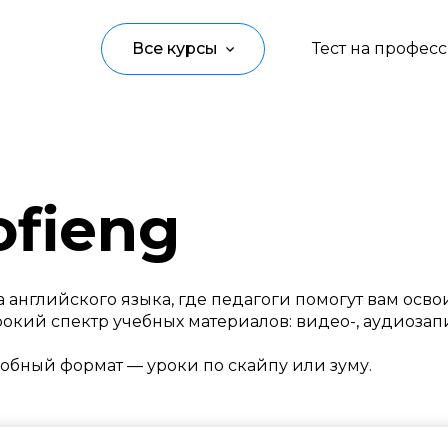
Все курсы
Тест на профес
Программирование
Управление
fieng
Дизайн
Маркетинг
 английского языка, где педагоги помогут вам осво
Аналитика
окий спектр учебных материалов: видео-, аудиозап
Создание контента
обный формат — уроки по скайпу или зуму.
Иностранные языки
Детям