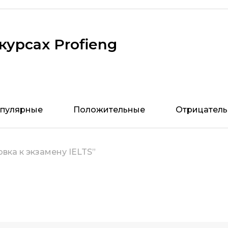
курсах Profieng
пулярные
Положительные
Отрицател
овка к экзамену IELTS”