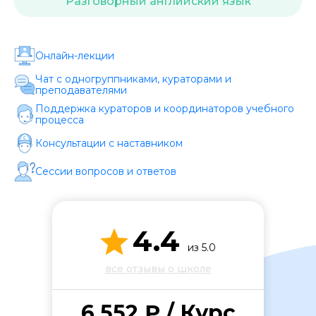
Разговорный английский язык
Стоимость *
Подача материала *
Онлайн-лекции
Чат с одногруппниками, кураторами и
преподавателями
Программа обучения *
Поддержка кураторов и координаторов учебного
процесса
Консультации с наставником
Уровень организации *
Сессии вопросов и ответов
4.4
из 5.0
все отзывы о школе
6 552 ₽ / Курс