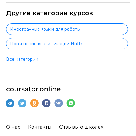
Другие категории курсов
Иностранные языки для работы
Повышение квалификации ИнЯз
Немецкий язык
Все категории
Практический немецкий язык
Немецкий язык для начинающих
Испанский язык
Испанский язык для начинающих
О нас
Контакты
Отзывы о школах
Практический испанский язык