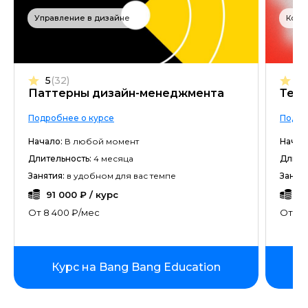
Управление в дизайне
Конт
5
(32)
5
(
Паттерны дизайн-менеджмента
Текс
Подробнее о курсе
Подро
Начало:
В любой момент
Начал
Длительность:
4 месяца
Длите
Занятия:
в удобном для вас темпе
Заняти
91 000 ₽ / курс
23
От 8 400 ₽/мес
От 3 
Курс на Bang Bang Education