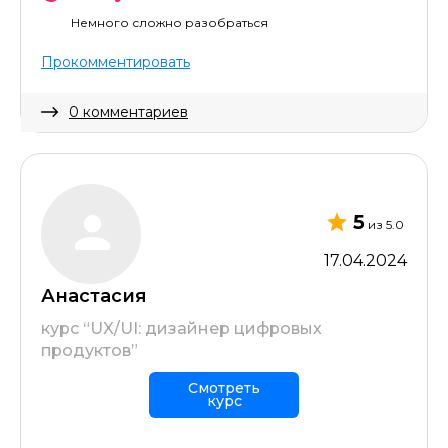
котором разбирали бы ошибки и как лучше
составить такие вещи, чтобы повысить шанс
Немного сложно разобраться
найти работу после курсов.
Прокомментировать
0 комментариев
Скрыть комментарий
5
из 5.0
17.04.2024
Анастасия
курс “UX/UI: дизайнер цифровых
продуктов”
Смотреть
курс