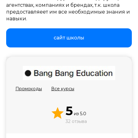
агентствах, компаниях и брендах, т.к. школа
предоставляеет им все необходимые знания и
навыки.
Стоимость *
сайт школы
Подача материала *
Программа обучения *
Промокоды
Все курсы
Уровень организации *
5
из
5.0
32 отзыва