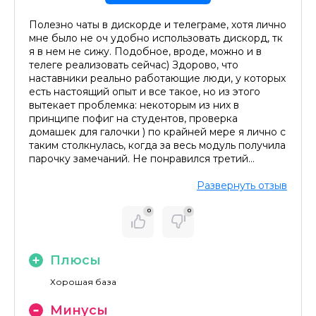
Полезно чаты в дискорде и телеграме, хотя лично
мне было не оч удобно использовать дискорд, тк
я в нем не сижу. Подобное, вроде, можно и в
телеге реализовать сейчас) Здорово, что
наставники реально работающие люди, у которых
есть настоящий опыт и все такое, но из этого
вытекает проблемка: некоторым из них в
принципе пофиг на студентов, проверка
домашек для галочки ) по крайней мере я лично с
таким столкнулась, когда за весь модуль получила
парочку замечаний. Не понравился третий
модуль из-за кейса. Сама задумка третьего
модуля классная, тут вопросов нет, супер, что
Развернуть отзыв
можно потренироваться работать в команде над
реальной задачей, сотрудничая со
0
0
стейкхолдерами. Но))) как-то хотелось бы
поработать на третьем модуле над ux/ui или
продуктовой задачей, а не корпоративный сайт
Плюсы
рисовать по итогу. Было бы здорово, если бы
помогали с составлением резюме и портфолио,
Хорошая база
мб какая-то личная консультация с эйчаром/
артдиром/лидом, или хотя бы вебинар, на
Минусы