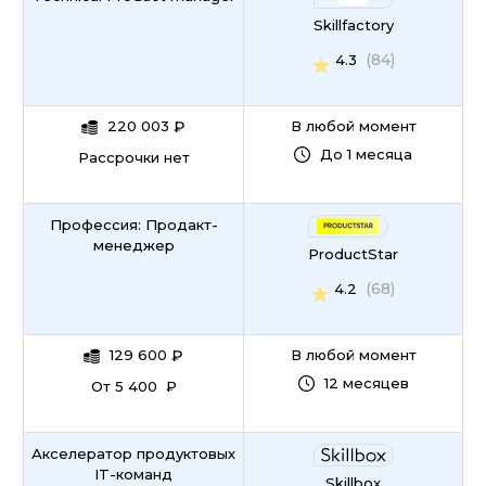
Skillfactory
(84)
4.3
220 003
₽
В любой момент
До 1 месяца
Рассрочки нет
Профессия: Продакт-
менеджер
ProductStar
(68)
4.2
129 600
₽
В любой момент
12 месяцев
От 5 400 ₽
Акселератор продуктовых
IT-команд
Skillbox