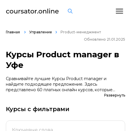
Главная
Управление
Product-менеджмент
Обновлено 21.01.2025
Курсы Product manager в
Уфе
Сравнивайте лучшие Курсы Product manager и
найдите подходящее предложение. Здесь
представлено 60 платных онлайн курсов, которые
помогут вам стать грамотными специалистами. А если
Развернуть
вы не уверены в выборе профессии, сначала
попробуйте бесплатные варианты. Большой выбор
Курсы с фильтрами
обучающих программ по цене, продолжительности,
формату, отзывам, условиям рассрочки. Мы
поддерживаем информацию о всех курсах
проверенных школ в актуальном состоянии.