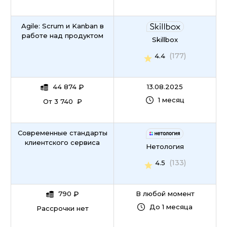
Agile: Scrum и Kanban в
работе над продуктом
Skillbox
(177)
4.4
44 874
₽
13.08.2025
1 месяц
От 3 740 ₽
Современные стандарты
клиентского сервиса
Нетология
(133)
4.5
790
₽
В любой момент
До 1 месяца
Рассрочки нет