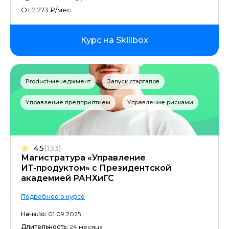
От 2 273 ₽/мес
Курс на Skillbox
Product-менеджмент
Запуск стартапов
Управление предприятием
Управление рисками
4.5
(133)
Магистратура «Управление
ИТ‑продуктом» c Президентской
академией РАНХиГС
Подробнее о курсе
Начало:
01.09.2025
Длительность:
24 месяца