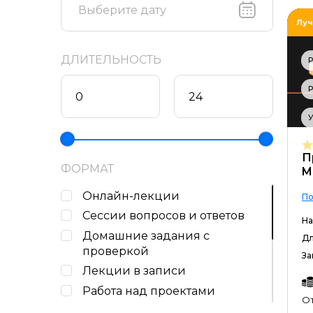
XYZ School
Луч
Академия ТОП
Академия Эдюсон
ДЛИТЕЛЬНОСТЬ
Международная школа
Р
профессий
Нетология
Русская Школа Управления
Среда обучения
П
ФОРМАТ
M
Яндекс Практикум
Онлайн-лекции
По
Сессии вопросов и ответов
На
Домашние задания c
Дл
проверкой
За
Лекции в записи
Работа над проектами
От
Консультации с наставником