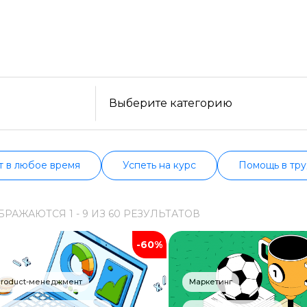
платные варианты. Большой выбор обучающих прогр
сти, формату, отзывам, условиям рассрочки. Мы п
Образ жизни
сех курсах проверенных школ в актуальном состоян
Бизнес и финансы
Спорт
Саморазвитие
Выберите категорию
Другое
Рукоделие
т в любое время
Успеть на курс
Помощь в тру
Программирование
БРАЖАЮТСЯ
1 -
9
ИЗ
60
РЕЗУЛЬТАТОВ
Web-разработка
-60%
Python-разработка
Мобильная разработка
Product-менеджмент
Маркетинг
JavaScript-разработка