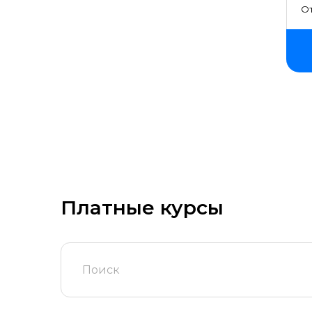
От
заданий
Подходит новичкам
Защита итогового проекта
Платные курсы