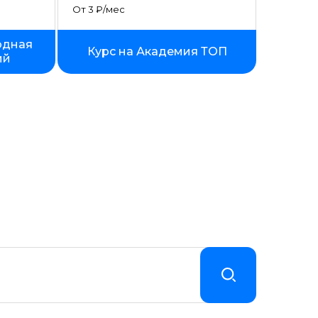
От 3 ₽/мес
одная
Курс на Академия ТОП
ий