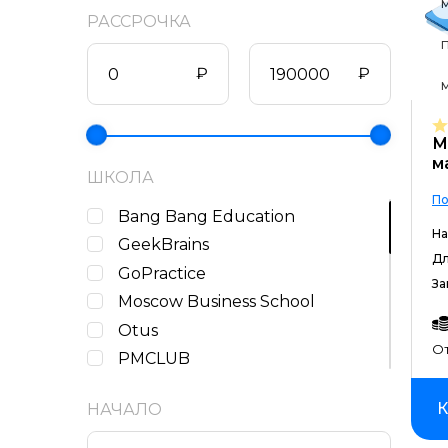
М
РАССРОЧКА
₽
₽
М
м
ШКОЛА
По
Bang Bang Education
На
GeekBrains
Дл
GoPractice
За
Moscow Business School
Otus
От
PMCLUB
ProductStar
К
НАЧАЛО
Skillbox
Skillfactory