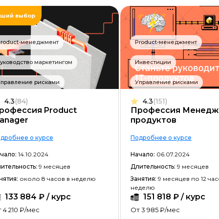
Разработка на C#
ший выбор
Разработка на C++
Product-менеджмент
Product-менеджмент
Разработка на Kotlin
уководство маркетингом
Разработка игр на Unreal Engine
Инвестиции
Разработка на Swift
Управление рисками
Управление рисками
Фреймворк Laravel
4.3
(84)
4.3
(151)
рофессия Product
Профессия Менедж
Golang-разработка
anager
продуктов
VR/AR разработка
дробнее о курсе
Подробнее о курсе
1C-разработка
чало:
14.10.2024
Начало:
06.07.2024
ительность:
9 месяцев
Длительность:
9 месяцев
Фреймворк React.JS
нятия:
около 8 часов в неделю
Занятия:
9 месяцев по 12 час
неделю
Фреймворк Spring
133 884 ₽ / курс
151 818 ₽ / курс
Фреймворк Django
 4 210 ₽/мес
От 3 985 ₽/мес