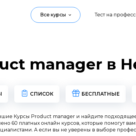
Все курсы
Тест на профес
Программирование
Управление
uct manager в 
Дизайн
Маркетинг
Аналитика
Ы
СПИСОК
БЕСПЛАТНЫЕ
Создание контента
чшие Курсы Product manager и найдите подходяще
Иностранные языки
ено 60 платных онлайн курсов, которые помогут вам 
циалистами. А если вы не уверены в выборе профес
Детям