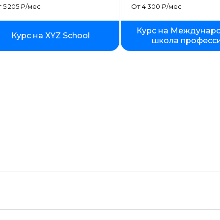
Создание сайтов на тильде
 5 205 ₽/мес
От 4 300 ₽/мес
Fullstack-разработка
Курс на Междунар
Курс на XYZ School
школа професс
Vue JS
Ruby
Terraform
Wordpress
Битрикс
Angular
ASP.NET Core
Базы данных
Блокчейн разработка
Инженер по автоматизации