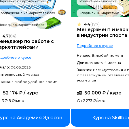
аркетинг с сертификатом
Product-менеджмент
Frontend-разработка
Продвижение на маркетплейсах
Спортивный маркетинг
Разработка игр
4.4
(177)
Менеджер маркетплейсов
Системное администрирование
Менеджмент и марк
в индустрии спорта
4.7
(84)
Java-разработка
енеджер по работе с
Подробнее о курсе
аркетплейсами
Android-разработка
Начало:
В любой момент
дробнее о курсе
PHP-разработка
Длительность:
4 месяца
чало:
06.08.2026
Верстка на HTML/CSS
Занятия:
Вас ждут теория и 
ительность:
2 месяца
с развёрнутыми ответами от
экспертов
DevOps
нятия:
в любое удобное время
QA-тестирование
52 174 ₽ / курс
50 000 ₽ / курс
 3 749 ₽/мес
От 2 273 ₽/мес
IOS-разработка
Разработка игр на Unity
урс на Академия Эдюсон
Курс на Skillbo
Информационная безопасность