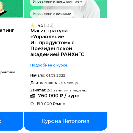
Управление предприятием
Цена ↓
Управление рисками
Рассрочка ↑
4.5
(133)
Рассрочка ↓
етинг
Магистратура
«Управление
Начало ↑
ИТ‑продуктом» c
Президентской
Начало ↓
академией РАНХиГС
Длительность ↑
Подробнее о курсе
практика
Длительность ↓
Начало:
01.09.2025
Длительность:
24 месяца
Занятия:
2-3 занятия в неделю
760 000 ₽ / курс
От 190 000 ₽/мес
x
Курс на Нетология