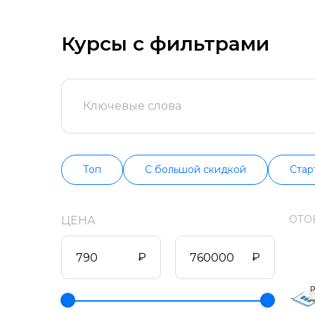
попробуйте бес
продолжительно
информацию о в
Курсы с фильтрами
Топ
С большой скидкой
Стар
ОТО
ЦЕНА
₽
₽