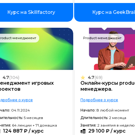
Фреймворк Node.JS
Курс на Skillfactory
Курс на GeekBra
Работа с GIT
Фреймворк Flutter
Алгоритмы и структуры данных
Product-менеджмент
Product-менеджмент
ООП
Программирование с нуля
Программирование с трудоустр
4.7
(104)
4.7
(69)
Docker
енеджмент игровых
Онлайн-курсы produ
роектов
менеджера.
Работа с Ansible
дробнее о курсе
Подробнее о курсе
Kubernetes
чало:
04.11.2024
Начало:
В любой момент
Backend-разработка
ительность:
5 месяцев
Длительность:
2 месяца
нятия:
64 лекции + 71 домашка
Занятия:
2 занятия в неделю
No-code разработка
124 887 ₽ / курс
29 100 ₽ / курс