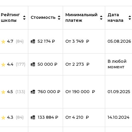
IT-специалист
MySQL
Рейтинг
Минимальный
Дата
Стоимость
школы
платеж
начала
ООП
PostgreSQL
4.7
(84)
52 174
₽
От 3 749 ₽
05.08.2026
Программирование дронов
Робототехника и мехатроника
В любой
4.4
(177)
50 000
₽
От 2 273 ₽
момент
Ручное тестирование
Scala
SQL
4.5
(133)
760 000
₽
От 190 000 ₽
01.09.2025
Symfony
Тестировщик игр
4.3
(84)
133 884
₽
От 4 210 ₽
14.10.2024
TypeScript