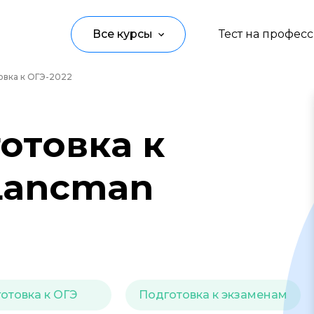
Все курсы
Тест на профес
овка к ОГЭ-2022
Программирование
Управление
отовка к
Дизайн
 Lancman
Маркетинг
Аналитика
Создание контента
Иностранные языки
отовка к ОГЭ
Подготовка к экзаменам
Детям