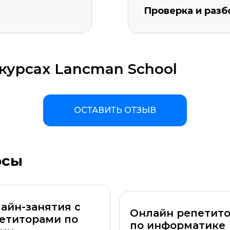
Проверка и раз
курсах Lancman School
ОСТАВИТЬ ОТЗЫВ
рсы
а материала *
Программа обучения *
айн-занятия с
Онлайн репетит
етиторами по
по информатике