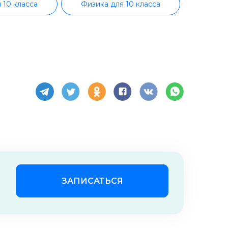
 10 класса
Физика для 10 класса
Обществознание для 10 класса
асса
История для 10 класса
11 класса
Биология для 11 класса
а
Литература для 11 класса
асса
География для 11 класса
класса
Русский язык для 9 класса
ЗАПИСАТЬСЯ
Обществознание для 9 класса
Пользовательское соглашение
Информатика для 9 класса