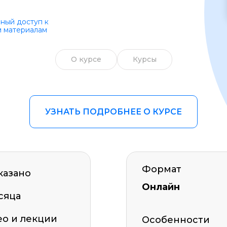
Образ жизни
ный доступ к
 материалам
Бизнес и финансы
Спорт
О курсе
Курсы
Саморазвитие
Другое
УЗНАТЬ ПОДРОБНЕЕ О КУРСЕ
Рукоделие
Формат
казано
Онлайн
сяца
о и лекции
Особенности