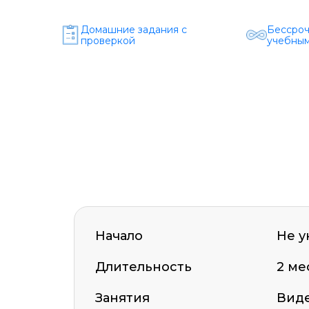
Домашние задания c
Бессроч
проверкой
учебным
Начало
Не у
Длительность
2 ме
Занятия
Виде