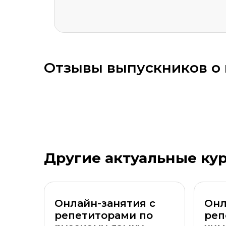
ОСТАВИТЬ ОТЗЫВ
Отзывы выпускников о 
Оставить комментарий
Другие актуальные ку
Стоимость *
Подач
Онлайн-занятия с
Онл
репетиторами по
реп