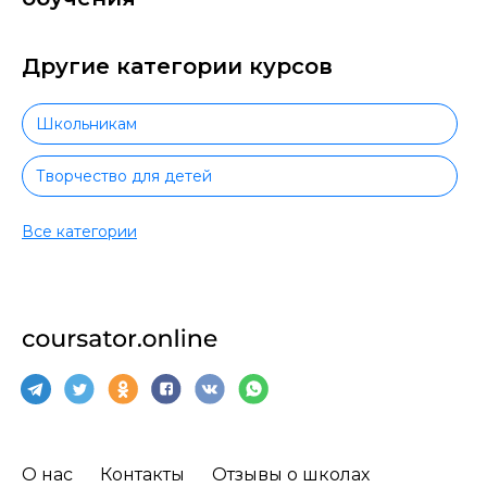
Другие категории курсов
Школьникам
Творчество для детей
Спорт для детей
Все категории
Видеомонтаж детям
Маркетинг для детей
Иностранные языки для детей
Прикладные программы для детей
О нас
Контакты
Отзывы о школах