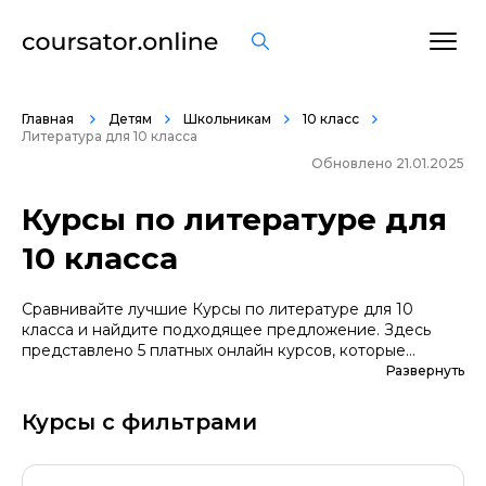
Главная
Детям
Школьникам
10 класс
Литература для 10 класса
Обновлено 21.01.2025
Курсы по литературе для
10 класса
Сравнивайте лучшие Курсы по литературе для 10
класса и найдите подходящее предложение. Здесь
представлено 5 платных онлайн курсов, которые
помогут вам стать грамотными специалистами. А если
Развернуть
вы не уверены в выборе профессии, сначала
попробуйте бесплатные варианты. Большой выбор
Курсы с фильтрами
обучающих программ по цене, продолжительности,
формату, отзывам, условиям рассрочки. Мы
поддерживаем информацию о всех курсах