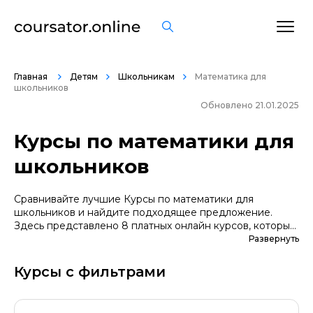
Главная
Детям
Школьникам
Математика для
школьников
Обновлено 21.01.2025
Курсы по математики для
школьников
Сравнивайте лучшие Курсы по математики для
школьников и найдите подходящее предложение.
Здесь представлено 8 платных онлайн курсов, которые
помогут вам стать грамотными специалистами. А если
Развернуть
вы не уверены в выборе профессии, сначала
попробуйте бесплатные варианты. Большой выбор
Курсы с фильтрами
обучающих программ по цене, продолжительности,
формату, отзывам, условиям рассрочки. Мы
поддерживаем информацию о всех курсах