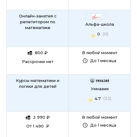
Онлайн-занятия с
репетитором по
Альфа-школа
математике
(0)
0
800
₽
В любой момент
До 1 месяца
Рассрочки нет
Курсы математики и
логики для детей
Умназия
(33)
4.7
2 990
₽
В любой момент
До 1 месяца
От 1 490 ₽