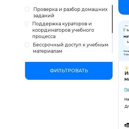
Проверка и разбор домашних
заданий
Поддержка кураторов и
координаторов учебного
М
процесса
М
Бессрочный доступ к учебным
материалам
Сертификат или диплом об
окончании обучения
ФИЛЬТРОВАТЬ
И
Подходит новичкам
м
Консультации с экспертами
По
На
Дл