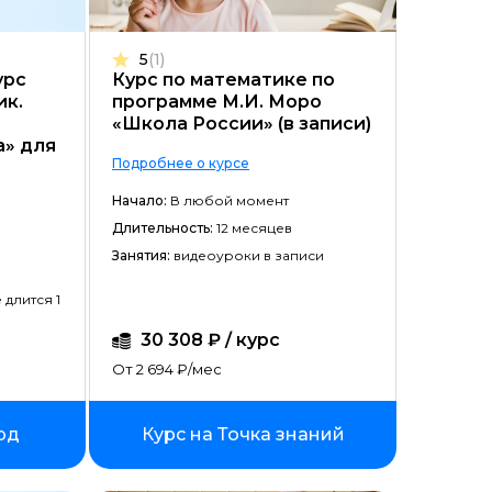
Цена ↓
5
(1)
Рассрочка ↑
урс
Курс по математике по
ик.
программе М.И. Моро
Рассрочка ↓
«Школа России» (в записи)
а» для
Начало ↑
Подробнее о курсе
Начало ↓
Начало:
В любой момент
Длительность:
Длительность ↑
12 месяцев
Занятия:
видеоуроки в записи
Длительность ↓
 длится 1
30 308 ₽ / курс
От 2 694 ₽/мес
рд
Курс на Точка знаний