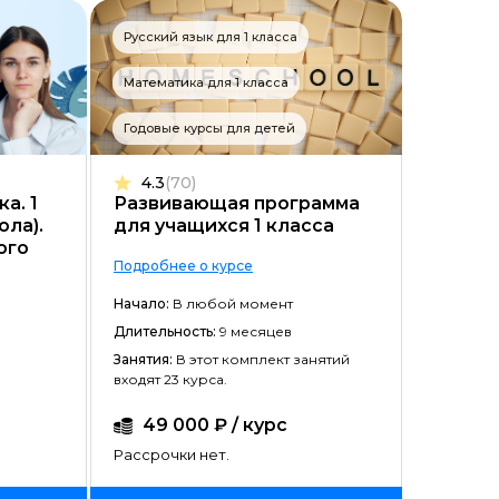
Русский язык для 1 класса
Математика для 1 класса
Годовые курсы для детей
4.3
(70)
а. 1
Развивающая программа
ола).
для учащихся 1 класса
ого
Подробнее о курсе
Начало:
В любой момент
Длительность:
9 месяцев
Занятия:
В этот комплект занятий
входят 23 курса.
49 000 ₽ / курс
Рассрочки нет.