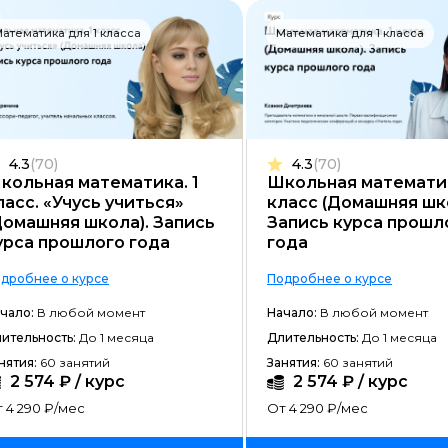
Разработка на C#
атематика для 1 класса
Математика для 1 класса
Разработка на C++
Разработка на Kotlin
Разработка игр на Unreal Engine
4.3
(70)
4.3
(70)
Разработка на Swift
кольная математика. 1
Школьная математик
ласс. «Учусь учиться»
класс (Домашняя шк
Фреймворк Laravel
Домашняя школа). Запись
Запись курса прошл
Golang-разработка
урса прошлого года
года
VR/AR разработка
дробнее о курсе
Подробнее о курсе
чало:
В любой момент
1C-разработка
Начало:
В любой момент
ительность:
До 1 месяца
Длительность:
До 1 месяца
Фреймворк React.JS
нятия:
60 занятий
Занятия:
60 занятий
2 574 ₽ / курс
2 574 ₽ / курс
Фреймворк Spring
 4 290 ₽/мес
От 4 290 ₽/мес
Фреймворк Django