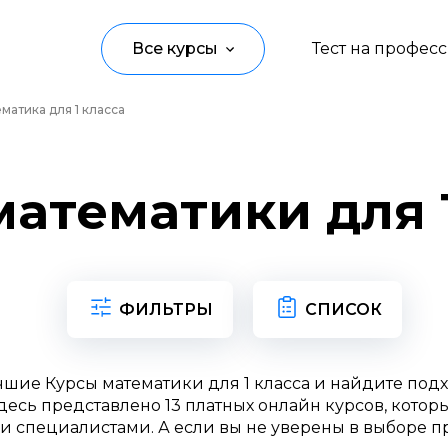
Все курсы
Тест на профес
матика для 1 класса
Программирование
Управление
атематики для 
Дизайн
Маркетинг
Аналитика
ФИЛЬТРЫ
СПИСОК
Создание контента
чшие Курсы математики для 1 класса и найдите по
Иностранные языки
есь представлено 13 платных онлайн курсов, котор
и специалистами. А если вы не уверены в выборе п
Детям