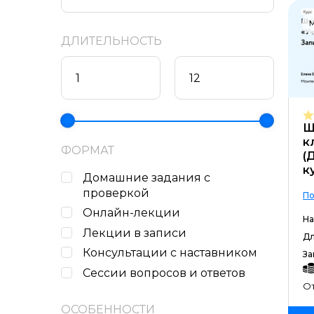
М
ДЛИТЕЛЬНОСТЬ
Ш
к
ФОРМАТ
(
к
Домашние задания c
проверкой
По
Онлайн-лекции
На
Лекции в записи
Дл
Консультации с наставником
За
Сессии вопросов и ответов
От
ОСОБЕННОСТИ