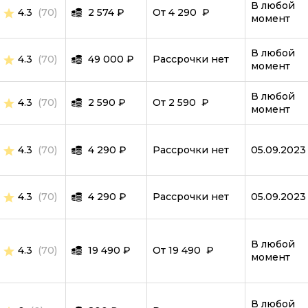
Языки программирования
В любой
4.3
(70)
2 574
₽
От 4 290 ₽
момент
VBA Excel
Работа с офисными программа
В любой
4.3
(70)
49 000
₽
Рассрочки нет
момент
JUnit
В любой
4.3
(70)
2 590
₽
От 2 590 ₽
CI CD
момент
Управление
4.3
(70)
4 290
₽
Рассрочки нет
05.09.2023
Управление разработкой и IT
Product-менеджмент
4.3
(70)
4 290
₽
Рассрочки нет
05.09.2023
Project-менеджмент
Финансы для руководителей
В любой
4.3
(70)
19 490
₽
От 19 490 ₽
Руководство маркетингом
момент
Запуск стартапов
В любой
Управление продажами