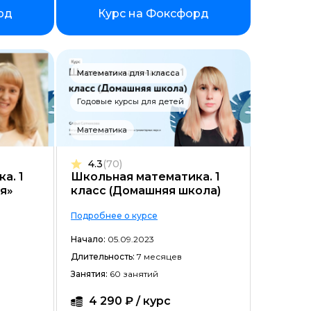
рд
Курс на Фоксфорд
Математика для 1 класса
Годовые курсы для детей
Математика
ойством
4.3
(70)
а. 1
Школьная математика. 1
ся»
класс (Домашняя школа)
Подробнее о курсе
Начало:
05.09.2023
Длительность:
7 месяцев
Занятия:
60 занятий
4 290 ₽ / курс