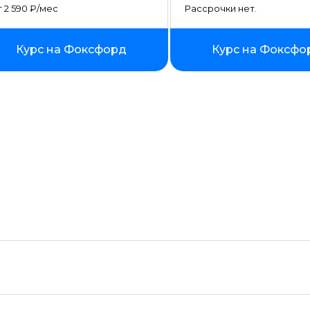
Создание сайтов на тильде
 2 590 ₽/мес
Рассрочки нет.
Fullstack-разработка
Курс на Фоксфорд
Курс на Фоксфо
Vue JS
Ruby
Terraform
Wordpress
Битрикс
Angular
ASP.NET Core
Базы данных
Блокчейн разработка
Инженер по автоматизации