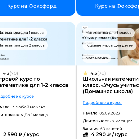
Фреймворк Node.JS
Курс на Фоксфорд
Курс на Фоксфо
Работа с GIT
Фреймворк Flutter
атематика для 1 класса
Математика для 1 класса
Алгоритмы и структуры данных
атематика для 2 класса
Годовые курсы для детей
ООП
Математика
Программирование с нуля
4.3
(70)
Программирование с трудоустр
4.3
(70)
гровой курс по
Школьная математик
Docker
атематике для 1-2 класса
класс. «Учусь учить
(Домашняя школа)
Работа с Ansible
дробнее о курсе
Подробнее о курсе
чало:
В любой момент
Kubernetes
Начало:
05.09.2023
ительность:
До 1 месяца
Backend-разработка
Длительность:
7 месяцев
Занятия:
60 занятий
No-code разработка
2 590 ₽ / курс
4 290 ₽ / курс