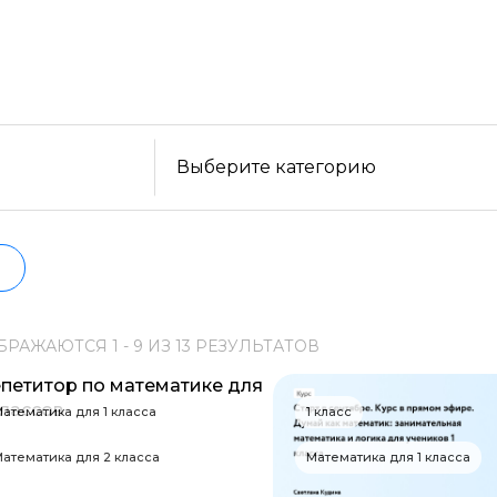
уйте бесплатные варианты. Большой выбор обучающ
ельности, формату, отзывам, условиям рассрочки. 
Образ жизни
нформацию о всех курсах проверенных школ в акт
Бизнес и финансы
Спорт
Саморазвитие
Выберите категорию
Другое
Рукоделие
Программирование
БРАЖАЮТСЯ
1 -
9
ИЗ
13
РЕЗУЛЬТАТОВ
Web-разработка
Python-разработка
атематика для 1 класса
1 класс
Мобильная разработка
атематика для 2 класса
Математика для 1 класса
JavaScript-разработка