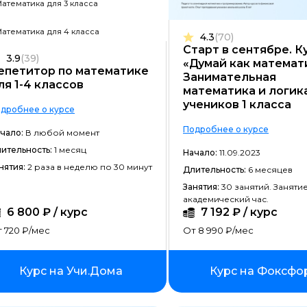
атематика для 3 класса
Frontend-разработка
атематика для 4 класса
4.3
(70)
Разработка игр
Старт в сентябре. К
3.9
(39)
«Думай как математ
Системное администрирование
епетитор по математике
Занимательная
ля 1-4 классов
математика и логик
Java-разработка
учеников 1 класса
дробнее о курсе
Android-разработка
Подробнее о курсе
чало:
В любой момент
PHP-разработка
ительность:
1 месяц
Начало:
11.09.2023
Верстка на HTML/CSS
нятия:
2 раза в неделю по 30 минут
Длительность:
6 месяцев
Занятия:
30 занятий. Занятие
DevOps
академический час.
6 800 ₽ / курс
7 192 ₽ / курс
QA-тестирование
 720 ₽/мес
От 8 990 ₽/мес
IOS-разработка
Разработка игр на Unity
Курс на Учи.Дома
Курс на Фоксфо
Информационная безопасность