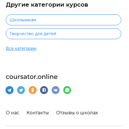
Другие категории курсов
Школьникам
Творчество для детей
Спорт для детей
Все категории
Видеомонтаж детям
Маркетинг для детей
Иностранные языки для детей
Прикладные программы для детей
О нас
Контакты
Отзывы о школах
HTML и CSS для детей