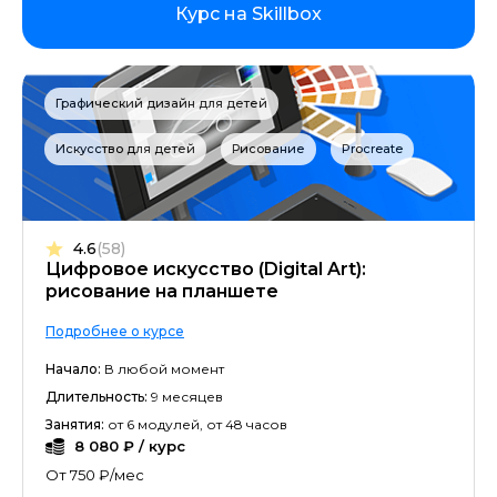
Курс на Skillbox
Графический дизайн для детей
Искусство для детей
Рисование
Procreate
4.6
(58)
Цифровое искусство (Digital Art):
рисование на планшете
Подробнее о курсе
Начало:
В любой момент
Длительность:
9 месяцев
Занятия:
от 6 модулей, от 48 часов
8 080 ₽ / курс
От 750 ₽/мес