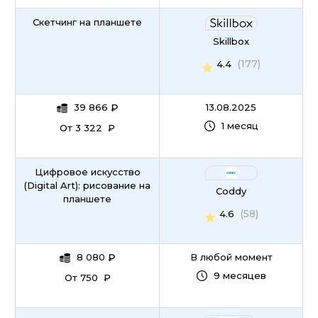
Скетчинг на планшете
Skillbox
(177)
4.4
39 866
₽
13.08.2025
1 месяц
От 3 322 ₽
Цифровое искусство
(Digital Art): рисование на
Coddy
планшете
(58)
4.6
8 080
₽
В любой момент
9 месяцев
От 750 ₽