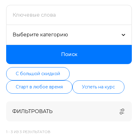
продолжительности, формату, отзывам, условиям
рассрочки. Мы поддерживаем информацию о всех
курсах проверенных школ в актуальном состоянии.
Выберите категорию
Поиск
С большой скидкой
Старт в любое время
Успеть на курс
ФИЛЬТРОВАТЬ
1 -
3
ИЗ
3
РЕЗУЛЬТАТОВ