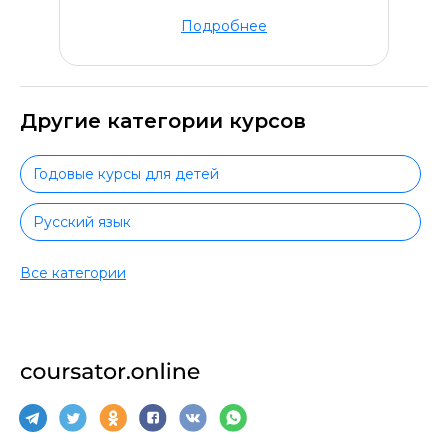
Подробнее
Другие категории курсов
Годовые курсы для детей
Русский язык
Математика
Все категории
Литература
Дошкольникам
Английский для дошкольников