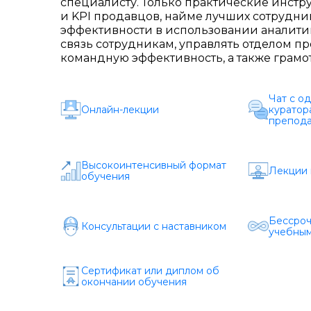
специалисту. Только практические инстр
и KPI продавцов, найме лучших сотрудн
эффективности в использовании аналитик
связь сотрудникам, управлять отделом п
командную эффективность, а также грамо
Чат с о
Онлайн-лекции
куратор
препода
Высокоинтенсивный формат
Лекции 
обучения
Бессроч
Консультации с наставником
учебным
Сертификат или диплом об
окончании обучения