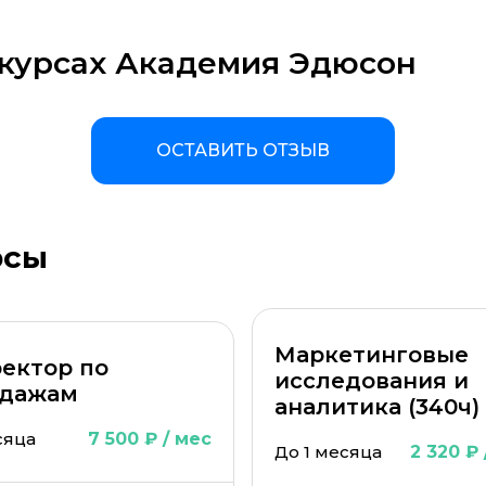
 курсах Академия Эдюсон
а материала *
Программа обучения *
ОСТАВИТЬ ОТЗЫВ
рсы
Маркетинговые
ектор по
исследования и
ОСТАВИТЬ КОММЕНТАРИЙ
дажам
аналитика (340ч)
ОСТАВИТЬ ОТЗЫВ
сяца
7 500 ₽ / мес
До 1 месяца
2 320 ₽ 