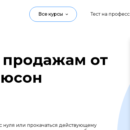
Все курсы
Тест на профес
Программирование
Управление
 продажам от
Дизайн
дюсон
Маркетинг
Аналитика
Создание контента
Иностранные языки
Детям
 с нуля или прокачаться действующему