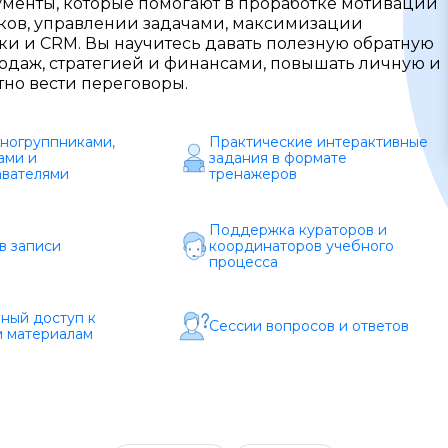
ументы, которые помогают в проработке мотивации
иков, управлении задачами, максимизации
Образ жизни
и и CRM. Вы научитесь давать полезную обратную
родаж, стратегией и финансами, повышать личную и
Бизнес и финансы
тно вести переговоры.
Спорт
дногруппниками,
Практические интерактивные
Саморазвитие
ами и
задания в формате
вателями
тренажеров
Другое
Поддержка кураторов и
Рукоделие
в записи
координаторов учебного
процесса
ный доступ к
Сессии вопросов и ответов
 материалам