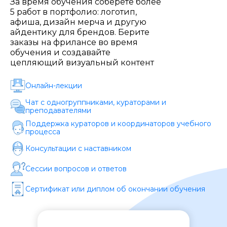
За время обучения соберете более
Стоимость *
5 работ в портфолио: логотип,
афиша, дизайн мерча и другую
айдентику для брендов. Берите
Подача материала *
заказы на фрилансе во время
обучения и создавайте
цепляющий визуальный контент
Программа обучения *
Онлайн-лекции
Чат с одногруппниками, кураторами и
преподавателями
Уровень организации *
Поддержка кураторов и координаторов учебного
процесса
Консультации с наставником
Сессии вопросов и ответов
Сертификат или диплом об окончании обучения