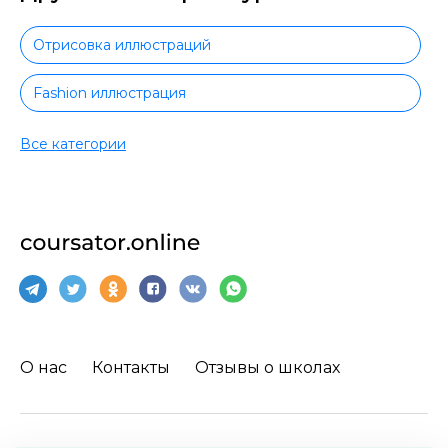
Отрисовка иллюстраций
Fashion иллюстрация
Книжная иллюстрация
Все категории
Цифровая иллюстрация
Коммерческая иллюстрация
Motion-дизайн
Web-дизайн
О нас
Контакты
Отзывы о школах
Web-дизайн с нуля
Web-дизайн с трудоустройством