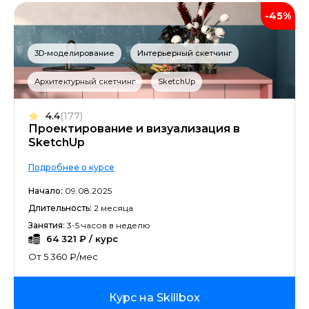
-45%
3D-моделирование
Интерьерный скетчинг
Архитектурный скетчинг
SketchUp
4.4
(177)
Проектирование и визуализация в
SketchUp
Подробнее о курсе
Начало:
09.08.2025
Длительность:
2 месяца
Занятия:
3-5 часов в неделю
64 321 ₽ / курс
От 5 360 ₽/мес
Курс на Skillbox