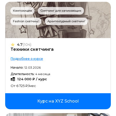
Композиция
Скетчинг для начинающих
Fashion скетчинг
Архитектурный скетчинг
4.7
(104)
Техники скетчинга
Подробнее о курсе
Начало:
12.03.2026
Длительность:
4 месяца
124 000 ₽ / курс
От 6 725 ₽/мес
Курс на XYZ School