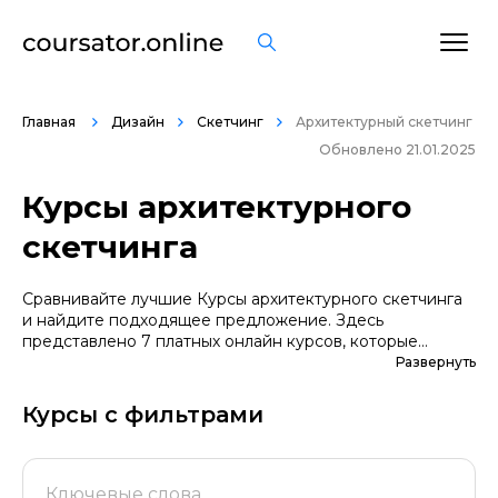
Главная
Дизайн
Скетчинг
Архитектурный скетчинг
Обновлено 21.01.2025
Курсы архитектурного
скетчинга
Сравнивайте лучшие Курсы архитектурного скетчинга
и найдите подходящее предложение. Здесь
представлено 7 платных онлайн курсов, которые
помогут вам стать грамотными специалистами. А если
Развернуть
вы не уверены в выборе профессии, сначала
попробуйте бесплатные варианты. Большой выбор
Курсы с фильтрами
обучающих программ по цене, продолжительности,
формату, отзывам, условиям рассрочки. Мы
поддерживаем информацию о всех курсах
проверенных школ в актуальном состоянии.