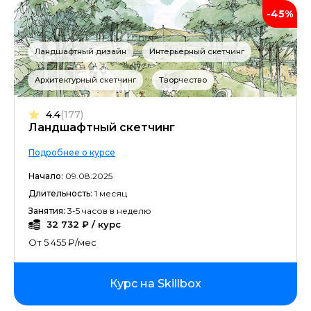
-45%
Ландшафтный дизайн
Интерьерный скетчинг
Архитектурный скетчинг
Творчество
4.4
(177)
Ландшафтный скетчинг
Подробнее о курсе
Начало:
09.08.2025
Длительность:
1 месяц
Занятия:
3-5 часов в неделю
32 732 ₽ / курс
От 5 455 ₽/мес
Курс на Skillbox