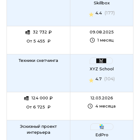
Skillbox
(177)
4.4
32 732
₽
09.08.2025
1 месяц
От 5 455 ₽
Техники скетчинга
XYZ School
(104)
4.7
124 000
₽
12.03.2026
4 месяца
От 6 725 ₽
Эскизный проект
интерьера
EdPro