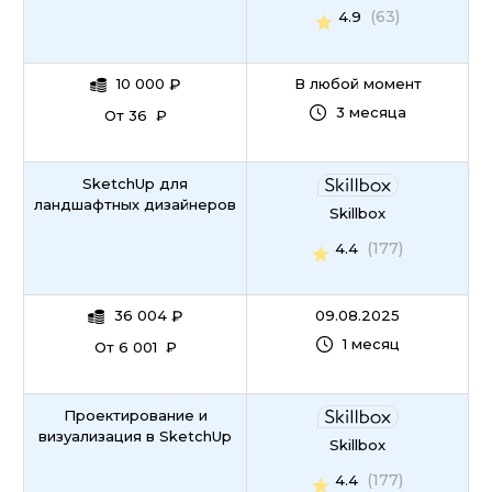
(63)
4.9
10 000
₽
В любой момент
3 месяца
От 36 ₽
SketchUp для
ландшафтных дизайнеров
Skillbox
(177)
4.4
36 004
₽
09.08.2025
1 месяц
От 6 001 ₽
Проектирование и
визуализация в SketchUp
Skillbox
(177)
4.4