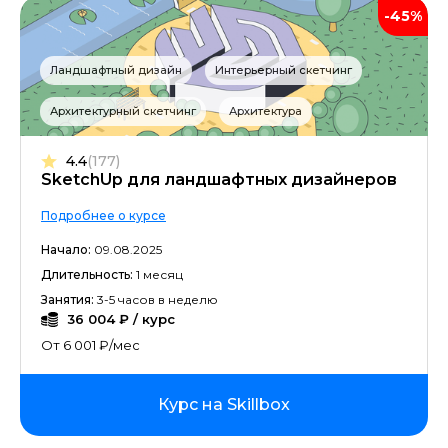
-45%
Ландшафтный дизайн
Интерьерный скетчинг
Архитектурный скетчинг
Архитектура
4.4
(177)
SketchUp для ландшафтных дизайнеров
Подробнее о курсе
Начало:
09.08.2025
Длительность:
1 месяц
Занятия:
3-5 часов в неделю
36 004 ₽ / курс
От 6 001 ₽/мес
Курс на Skillbox