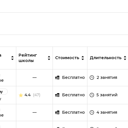
IT-специалист
MySQL
ООП
PostgreSQL
Программирование дронов
Робототехника и мехатроника
а
Рейтинг
Стоимость
Длительность
школы
Ручное тестирование
с
Scala
—
Бесплатно
2 занятия
be
SQL
4.4
(47)
Бесплатно
5 занятий
Symfony
y
Тестировщик игр
с
—
Бесплатно
4 занятия
be
TypeScript
с