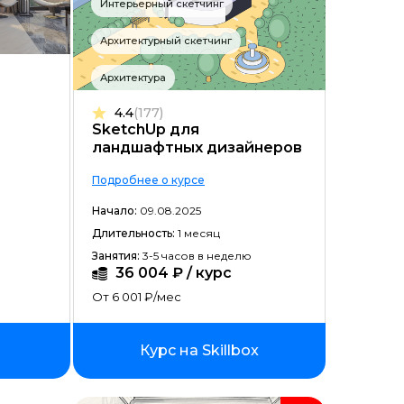
Интерьерный скетчинг
Цена ↓
Архитектурный скетчинг
Рассрочка ↑
Архитектура
Рассрочка ↓
4.4
(177)
Начало ↑
SketchUp для
ландшафтных дизайнеров
Начало ↓
Подробнее о курсе
Длительность ↑
Начало:
09.08.2025
Длительность ↓
Длительность:
1 месяц
Занятия:
3-5 часов в неделю
36 004 ₽ / курс
От 6 001 ₽/мес
Курс на Skillbox