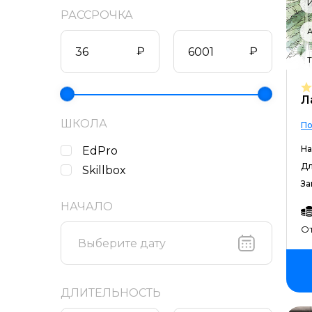
И
РАССРОЧКА
А
₽
₽
Т
Л
ШКОЛА
По
На
EdPro
Дл
Skillbox
За
НАЧАЛО
От
ДЛИТЕЛЬНОСТЬ