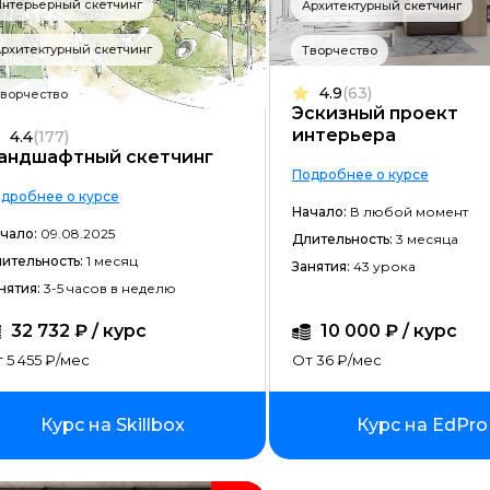
нтерьерный скетчинг
Архитектурный скетчинг
Frontend-разработка
рхитектурный скетчинг
Творчество
Разработка игр
4.9
(63)
ворчество
Системное администрирование
Эскизный проект
интерьера
4.4
(177)
Java-разработка
андшафтный скетчинг
Подробнее о курсе
Android-разработка
дробнее о курсе
Начало:
В любой момент
PHP-разработка
чало:
09.08.2025
Длительность:
3 месяца
ительность:
1 месяц
Верстка на HTML/CSS
Занятия:
43 урока
нятия:
3-5 часов в неделю
DevOps
32 732 ₽ / курс
10 000 ₽ / курс
QA-тестирование
 5 455 ₽/мес
От 36 ₽/мес
IOS-разработка
Курс на Skillbox
Курс на EdPro
Разработка игр на Unity
Информационная безопасность