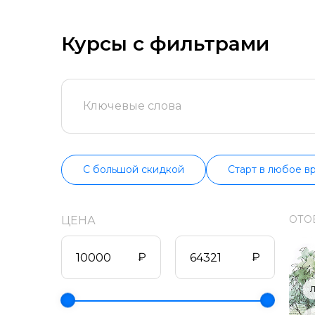
сначала попроб
цене, продолжит
поддерживаем и
Курсы с фильтрами
состоянии.
С большой скидкой
Старт в любое в
ОТО
ЦЕНА
₽
₽