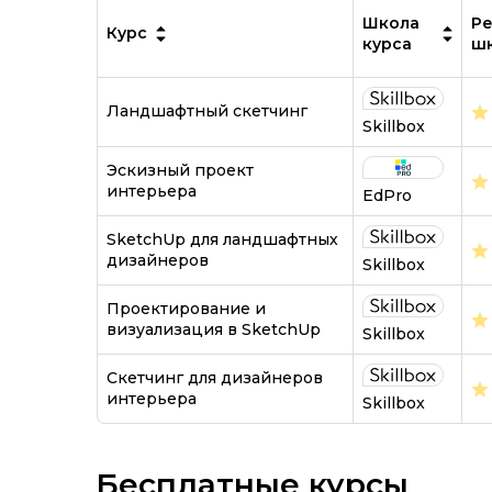
Школа
Ре
Курс
курса
ш
Ландшафтный скетчинг
Skillbox
Эскизный проект
интерьера
EdPro
SketchUp для ландшафтных
дизайнеров
Skillbox
Проектирование и
визуализация в SketchUp
Skillbox
Скетчинг для дизайнеров
интерьера
Skillbox
Бесплатные курсы