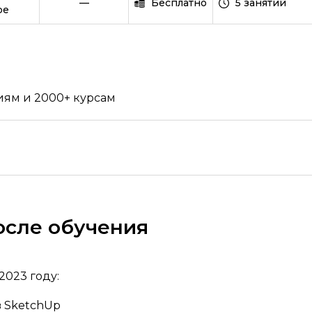
Языки программирования
—
Бесплатно
5 занятий
be
VBA Excel
Работа с офисными программа
JUnit
иям и 2000+ курсам
CI CD
Управление
Управление разработкой и IT
Product-менеджмент
Project-менеджмент
осле обучения
Финансы для руководителей
Руководство маркетингом
2023 году:
Запуск стартапов
в SketchUp
Управление продажами