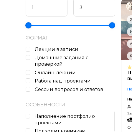
И
ФОРМАТ
А
Лекции в записи
S
Домашние задания c
проверкой
Онлайн-лекции
П
в
Работа над проектами
Сессии вопросов и ответов
По
На
ОСОБЕННОСТИ
Дл
За
Наполнение портфолио
проектами
От
Подходит новичкам