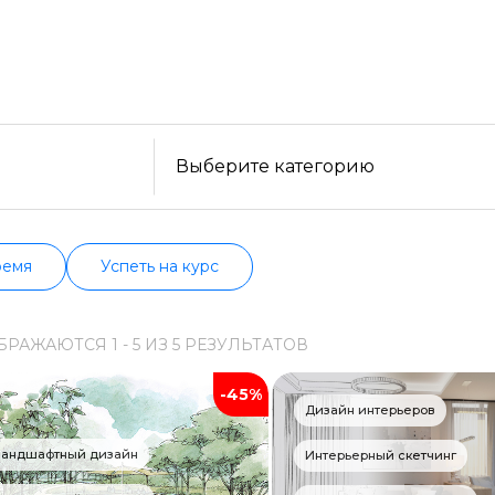
уйте бесплатные варианты. Большой выбор обучающ
ельности, формату, отзывам, условиям рассрочки. 
Образ жизни
нформацию о всех курсах проверенных школ в акт
Бизнес и финансы
Спорт
Саморазвитие
Выберите категорию
Другое
Рукоделие
ремя
Успеть на курс
Программирование
БРАЖАЮТСЯ
1 -
5
ИЗ
5
РЕЗУЛЬТАТОВ
Web-разработка
-45%
Python-разработка
Дизайн интерьеров
Мобильная разработка
Ландшафтный дизайн
Интерьерный скетчинг
JavaScript-разработка