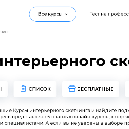
Все курсы
Тест на профес
тчинг
Программирование
Управление
интерьерного ск
Дизайн
Маркетинг
Аналитика
Ы
СПИСОК
БЕСПЛАТНЫЕ
Создание контента
чшие Курсы интерьерного скетчинга и найдите по
Иностранные языки
есь представлено 5 платных онлайн курсов, которы
и специалистами. А если вы не уверены в выборе п
Детям