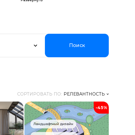
их программ по
Мы
уальном
Поиск
СОРТИРОВАТЬ ПО:
РЕЛЕВАНТНОСТЬ
-45%
Релевантность
Заголовок
Ландшафтный дизайн
Цена ↑