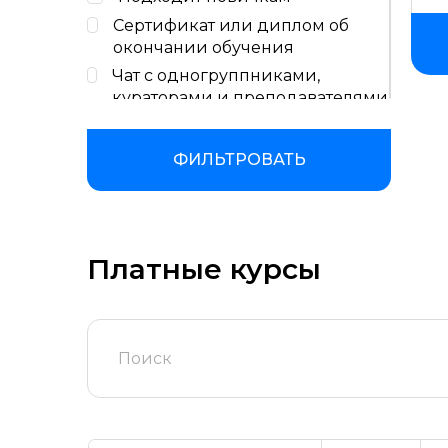
Сертификат или диплом об
окончании обучения
Чат с одногруппниками,
кураторами и преподавателями
Консультации с экспертами
Проверка и разбор домашних
ФИЛЬТРОВАТЬ
заданий
Поддержка кураторов и
координаторов учебного
процесса
Платные курсы
Бессрочный доступ к учебным
материалам
Защита итогового проекта