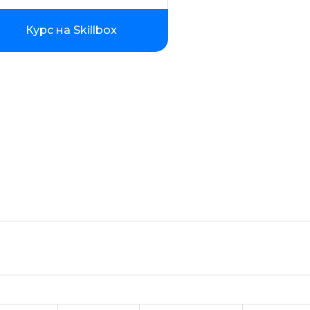
Фреймворк Node.JS
Курс на Skillbox
Работа с GIT
Фреймворк Flutter
Алгоритмы и структуры данных
ООП
Программирование с нуля
Программирование с трудоустр
Docker
Работа с Ansible
Kubernetes
Backend-разработка
No-code разработка