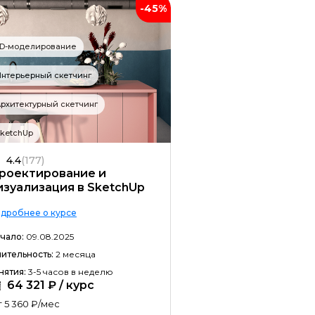
-45%
Разработка на C#
Разработка на C++
3D-моделирование
Разработка на Kotlin
нтерьерный скетчинг
Разработка игр на Unreal Engine
рхитектурный скетчинг
Разработка на Swift
ketchUp
Фреймворк Laravel
4.4
(177)
Golang-разработка
роектирование и
изуализация в SketchUp
VR/AR разработка
дробнее о курсе
1C-разработка
чало:
09.08.2025
Фреймворк React.JS
ительность:
2 месяца
нятия:
3-5 часов в неделю
Фреймворк Spring
64 321 ₽ / курс
Фреймворк Django
 5 360 ₽/мес