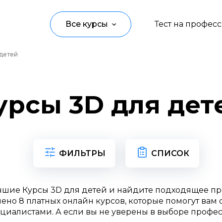
Все курсы
Тест на профес
 детей
Программирование
Управление
урсы 3D для дет
Дизайн
Маркетинг
Аналитика
ФИЛЬТРЫ
СПИСОК
Создание контента
чшие Курсы 3D для детей и найдите подходящее п
Иностранные языки
ено 8 платных онлайн курсов, которые помогут вам с
циалистами. А если вы не уверены в выборе профес
Детям