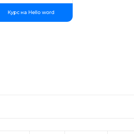
Создание сайтов на тильде
Курс на Hello word
Fullstack-разработка
Vue JS
Ruby
Terraform
Wordpress
Битрикс
Angular
ASP.NET Core
Базы данных
Блокчейн разработка
Инженер по автоматизации