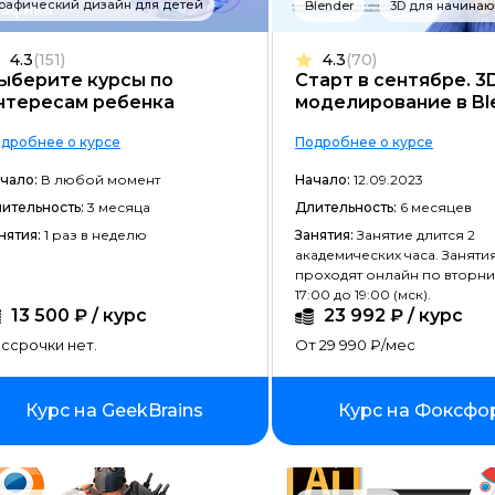
рафический дизайн для детей
Blender
3D для начина
Frontend-разработка
4.3
(151)
4.3
(70)
Разработка игр
ыберите курсы по
Старт в сентябре. 3
нтересам ребенка
моделирование в Bl
Системное администрирование
дробнее о курсе
Подробнее о курсе
Java-разработка
чало:
В любой момент
Начало:
12.09.2023
Android-разработка
ительность:
3 месяца
Длительность:
6 месяцев
PHP-разработка
нятия:
1 раз в неделю
Занятия:
Занятие длится 2
академических часа. Заняти
Верстка на HTML/CSS
проходят онлайн по вторни
17:00 до 19:00 (мск).
DevOps
13 500 ₽ / курс
23 992 ₽ / курс
ссрочки нет.
От 29 990 ₽/мес
QA-тестирование
IOS-разработка
Курс на GeekBrains
Курс на Фоксфо
Разработка игр на Unity
Информационная безопасность