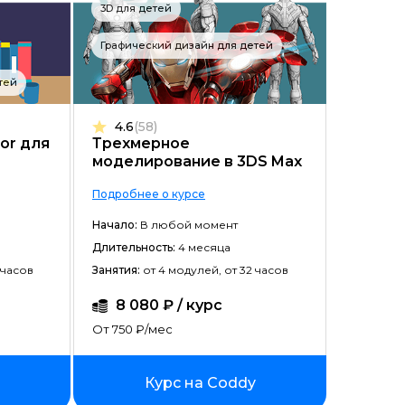
3D для детей
Графический дизайн для детей
тей
4.6
(58)
tor для
Трехмерное
моделирование в 3DS Max
Подробнее о курсе
Начало:
В любой момент
Длительность:
4 месяца
 часов
Занятия:
от 4 модулей, от 32 часов
8 080 ₽ / курс
От 750 ₽/мес
Курс на Coddy