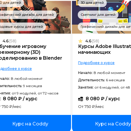
D для детей
3D для детей
Разработка на C#
рафический дизайн для детей
Скетчинг для детей
Разработка на C++
Разработка на Kotlin
одовые курсы для детей
Графический дизайн для де
Разработка игр на Unreal Engine
4.6
(58)
4.6
(58)
бучение игровому
Курсы Adobe Illustra
Разработка на Swift
рехмерному (3D)
начинающих
оделированию в Blender
Фреймворк Laravel
Подробнее о курсе
дробнее о курсе
Golang-разработка
Начало:
В любой момент
чало:
В любой момент
Длительность:
6 месяцев
VR/AR разработка
ительность:
9 месяцев
Занятия:
от 6 модулей, от 48
1C-разработка
нятия:
от 9 модулей, от 72 часов
8 080 ₽ / курс
8 080 ₽ / курс
Фреймворк React.JS
 750 ₽/мес
От 750 ₽/мес
Фреймворк Spring
Курс на Coddy
Курс на Coddy
Фреймворк Django