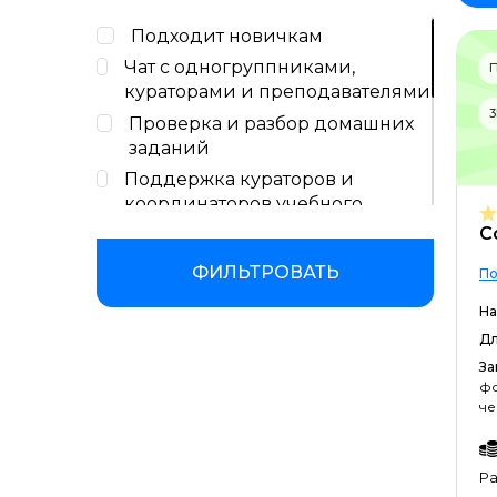
Подходит новичкам
Чат с одногруппниками,
кураторами и преподавателями
3
Проверка и разбор домашних
заданий
Поддержка кураторов и
координаторов учебного
процесса
С
Сертификат или диплом об
ФИЛЬТРОВАТЬ
По
окончании обучения
На
Наполнение портфолио
проектами
Дл
За
Бессрочный доступ к учебным
фо
материалам
че
Защита итогового проекта
Ра