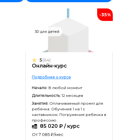
-35%
3D для детей
5
(64)
Онлайн-курс
ойством
Подробнее о курсе
Начало:
В любой момент
Длительность:
12 месяцев
Занятия:
Оплачиваемый проект для
ребенка. Обучение 1 на 1 с
наставником. Погружение ребенка в
профессию.
85 020 ₽ / курс
От 7 085 ₽/мес