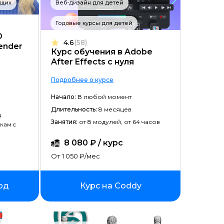
ющих
Веб-дизайн для детей
Цена ↓
Годовые курсы для детей
Рассрочка ↑
D
4.6
(58)
ender
Рассрочка ↓
Курс обучения в Adobe
After Effects с нуля
Начало ↑
Подробнее о курсе
Начало ↓
Начало:
В любой момент
Длительность ↑
Длительность:
8 месяцев
я
Занятия:
от 8 модулей, от 64 часов
Длительность ↓
кам c
8 080 ₽ / курс
От 1 050 ₽/мес
рд
Курс на Coddy