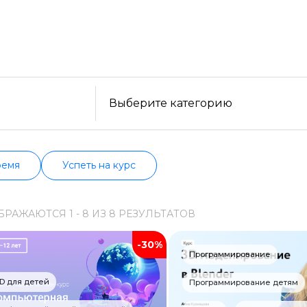
платные варианты. Большой выбор обучающих прогр
сти, формату, отзывам, условиям рассрочки. Мы п
Образ жизни
сех курсах проверенных школ в актуальном состоян
Бизнес и финансы
Спорт
Саморазвитие
Выберите категорию
Другое
Рукоделие
ремя
Успеть на курс
Программирование
БРАЖАЮТСЯ
1 -
8
ИЗ
8
РЕЗУЛЬТАТОВ
Web-разработка
-30%
Python-разработка
Программирование
Мобильная разработка
D для детей
Программирование детям
JavaScript-разработка