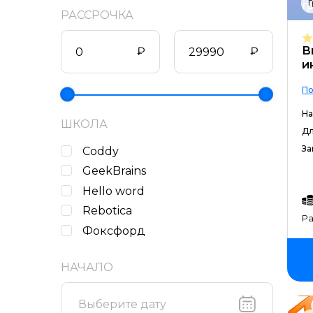
Г
РАССРОЧКА
В
₽
₽
и
По
На
ШКОЛА
Дл
За
Coddy
GeekBrains
Hello word
Rebotica
Ра
Фоксфорд
НАЧАЛО