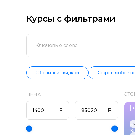
попробуйте бес
продолжительно
информацию о в
Курсы с фильтрами
С большой скидкой
Старт в любое в
ОТО
ЦЕНА
₽
₽
3