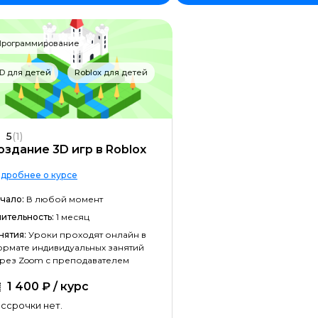
Фреймворк Node.JS
Работа с GIT
Программирование
Фреймворк Flutter
D для детей
Roblox для детей
Алгоритмы и структуры данных
ООП
5
(1)
Программирование с нуля
оздание 3D игр в Roblox
Программирование с трудоустр
дробнее о курсе
Docker
чало:
В любой момент
ительность:
1 месяц
Работа с Ansible
нятия:
Уроки проходят онлайн в
Kubernetes
рмате индивидуальных занятий
рез Zoom с преподавателем
Backend-разработка
1 400 ₽ / курс
No-code разработка
ссрочки нет.