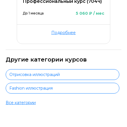
Профессиональный курс (704ч)
5 060 ₽ / мес
До 1 месяца
Подробнее
Другие категории курсов
Отрисовка иллюстраций
Fashion иллюстрация
Книжная иллюстрация
Все категории
Цифровая иллюстрация