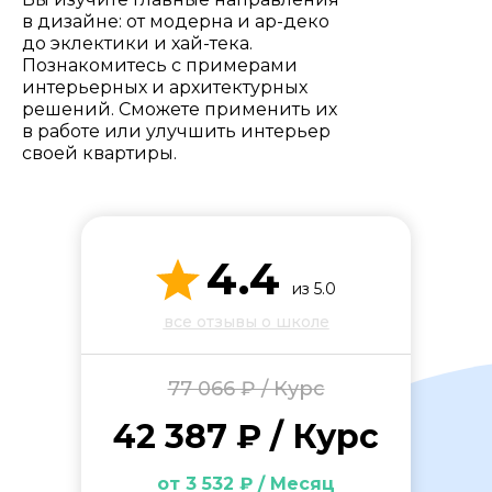
Стоимость *
в дизайне: от модерна и ар-деко
до эклектики и хай-тека.
Познакомитесь с примерами
Подача материала *
интерьерных и архитектурных
решений. Сможете применить их
в работе или улучшить интерьер
своей квартиры.
Программа обучения *
Уровень организации *
4.4
из 5.0
все отзывы о школе
77 066 ₽ / Курс
42 387 ₽ / Курс
от 3 532 ₽ / Месяц