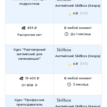
подростков
Английский Skillbox (Kespa)
(143)
4.8
833
₽
В любой момент
До 1 месяца
Рассрочки нет
Курс "Разговорный
английский для
Английский Skillbox (Kespa)
начинающих”
(143)
4.8
19 400
₽
В любой момент
3 месяца
От 808 ₽
Курс "Профессия
преподаватель
Английский Skillbox (Kespa)