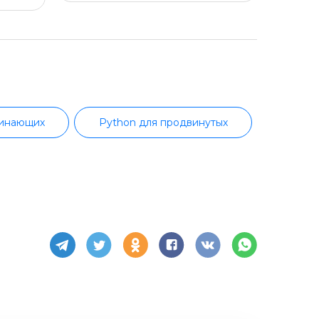
чинающих
Python для продвинутых
отка
JavaScript-разработка
емное администрирование
Linux
Java-разработка
Java с нуля
тка с нуля
Верстка на HTML/CSS
Автоматизированное тестирование