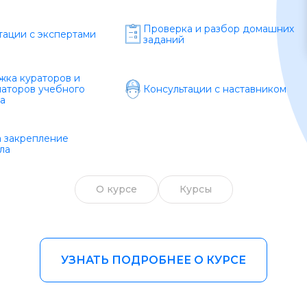
Образ жизни
Проверка и разбор домашних
тации с экспертами
заданий
Бизнес и финансы
Спорт
ка кураторов и
аторов учебного
Консультации с наставником
а
Саморазвитие
Другое
а закрепление
ла
Рукоделие
О курсе
Курсы
УЗНАТЬ ПОДРОБНЕЕ О КУРСЕ