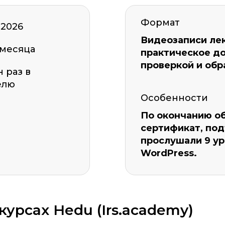
Формат
.2026
Видеозаписи лек
 месяца
практическое д
проверкой и обр
 раз в
елю
Особенности
По окончанию о
сертификат, по
прослушали 9 ур
WordPress.
урсах Hedu (Irs.academy)