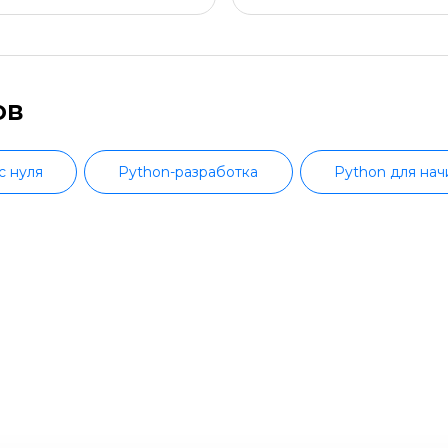
ов
с нуля
Python-разработка
Python для на
Python с трудоустройством
Мобильная разраб
ntend-разработка
Разработка игр
Сист
dows
Системное администрирование с нуля
разработка
PHP-разработка
PHP-разрабо
DevOps
QA-тестирование