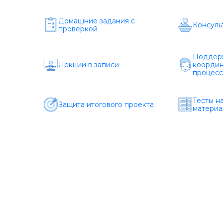
Домашние задания c
Консуль
проверкой
Поддерж
Лекции в записи
координ
процесс
Тесты н
Защита итогового проекта
материа