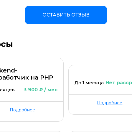
а материала *
Программа обучения *
ОСТАВИТЬ ОТЗЫВ
рсы
kend-
ОСТАВИТЬ КОММЕНТАРИЙ
работчик на PHP
До 1 месяца
Нет расс
есяцев
3 900 ₽ / мес
ОСТАВИТЬ ОТЗЫВ
Подробнее
Подробнее