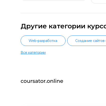
Другие категории курс
Web-разработка
Создание сайтов 
Все категории
Python-разработка ботов
JavaScript-разработка с нуля
Fro
Ubuntu
Администрирование Win
Java с трудоустройством
Android-
HTML и CSS-верстка с нуля