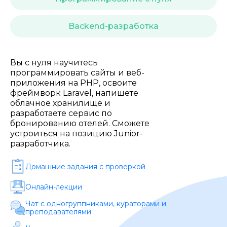
Стоимость *
Backend-разработка
Подача материала *
Вы с нуля научитесь
программировать сайты и веб-
Программа обучения *
приложения на PHP, освоите
фреймворк Laravel, напишете
облачное хранилище и
Уровень организации *
разработаете сервис по
бронированию отелей. Сможете
устроиться на позицию Junior-
разработчика.
Домашние задания c проверкой
Онлайн-лекции
Чат с одногруппниками, кураторами и
преподавателями