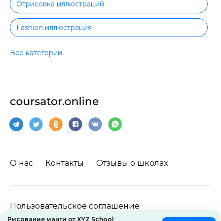
Отрисовка иллюстраций
Fashion иллюстрация
Книжная иллюстрация
Все категории
Цифровая иллюстрация
Коммерческая иллюстрация
Motion-дизайн
Web-дизайн
О нас
Контакты
Отзывы о школах
Web-дизайн с нуля
Web-дизайн с трудоустройством
Пользовательское соглашение
Графический дизайн
Рисование манги от XYZ School