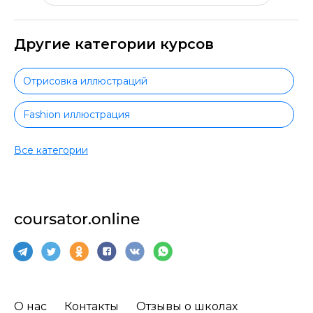
Другие категории курсов
Отрисовка иллюстраций
Fashion иллюстрация
Книжная иллюстрация
Все категории
Цифровая иллюстрация
Коммерческая иллюстрация
Motion-дизайн
Web-дизайн
О нас
Контакты
Отзывы о школах