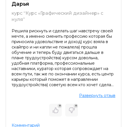
Дарья
курс “Курс «Графический дизайнер» с
нуля”
Решила рискнуть и сделать шаг навстречу своей
мечте, а именно сменить профессию которая бы
приносила удовольствие и доход) курс взяла в
скайпро и ни капли не пожалела) прошла
обучение и теперь буду двигаться дальше в
плане трудоустройства) курсом довольна,
удобная платформа, профессиональные
Оставить комментарий
наставники, куратор которая сопровождает на
всем пути, так же по окончании курса, есть центр
карьеры который поможет в направлении
трудоустройства) советую всем кто хочет сделать
шаг навстречу к своей новой и счастливой жизни!
Любое развитие в себя это всегда плюс)
Развернуть отзыв
0
0
Комментарий