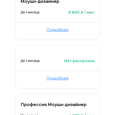
Моушн-дизайнер
8 800 ₽ / мес
До 1 месяца
Подробнее
Оставить комментарий
Нет рассрочки
До 1 месяца
Подробнее
Профессия Моушн-дизайнер