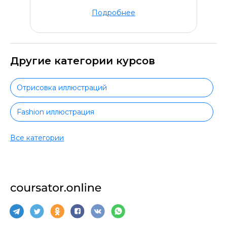
Подробнее
Другие категории курсов
Отрисовка иллюстраций
Fashion иллюстрация
Книжная иллюстрация
Все категории
Цифровая иллюстрация
Коммерческая иллюстрация
Motion-дизайн