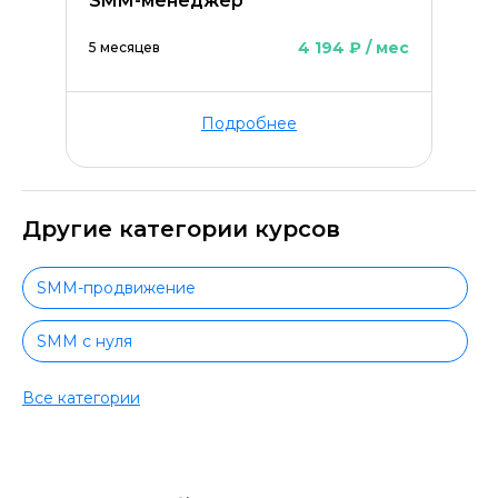
SMM-менеджер
4 194 ₽ / мес
5 месяцев
Подробнее
Другие категории курсов
SMM-продвижение
SMM с нуля
SMM с сертификатом
Все категории
Интернет-маркетинг