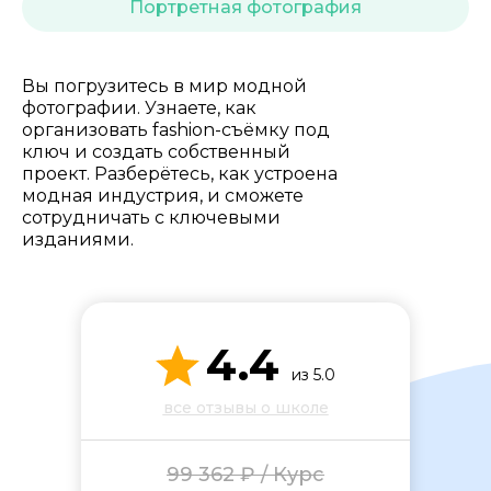
Стоимость *
Портретная фотография
Подача материала *
Вы погрузитесь в мир модной
фотографии. Узнаете, как
организовать fashion-съёмку под
ключ и создать собственный
Программа обучения *
проект. Разберётесь, как устроена
модная индустрия, и сможете
сотрудничать с ключевыми
изданиями.
Уровень организации *
4.4
из 5.0
все отзывы о школе
99 362 ₽ / Курс