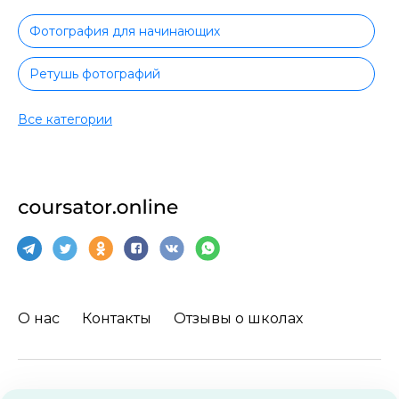
Фотография для начинающих
Ретушь фотографий
Предметная фотография
Все категории
Фотография в фотошопе
Фотография с сертификатом
Свадебная фотография
Мобильная фотография
О нас
Контакты
Отзывы о школах
Портретная фотография
Lightroom
Пользовательское соглашение