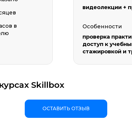
видеолекции + п
сяцев
часов в
Особенности
елю
проверка практи
доступ к учебны
стажировкой и 
урсах Skillbox
ОСТАВИТЬ ОТЗЫВ
а материала *
Программа обучения *