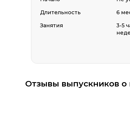
Длительность
6 ме
ОСТАВИТЬ ОТЗЫВ
Занятия
3-5 
нед
Отзывы выпускников о к
Оставить комментарий
Стоимость *
Подач