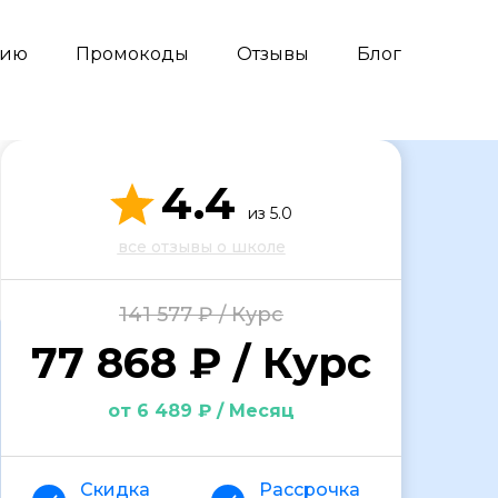
сию
Промокоды
Отзывы
Блог
4.4
из 5.0
все отзывы о школе
141 577 ₽ / Курс
77 868 ₽ / Курс
от 6 489 ₽ / Месяц
Скидка
Рассрочка