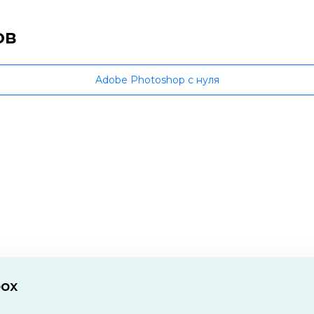
ов
Adobe Photoshop с нуля
box