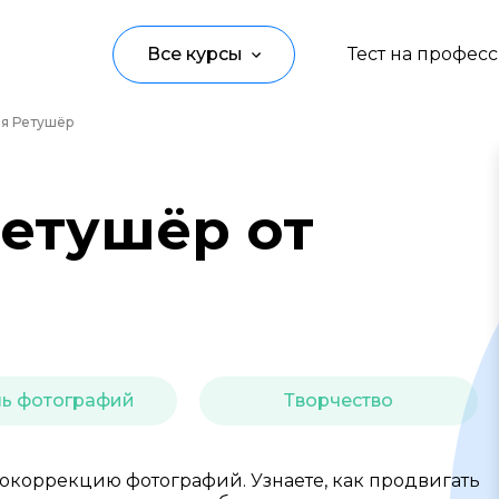
Все курсы
Тест на профес
я Ретушёр
Программирование
Управление
етушёр от
Дизайн
Маркетинг
Аналитика
Создание контента
ь фотографий
Творчество
Иностранные языки
Детям
токоррекцию фотографий. Узнаете, как продвигать