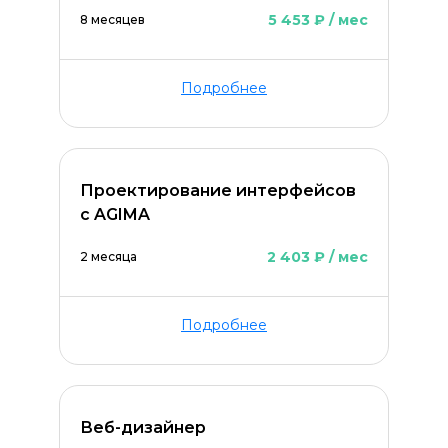
5 453 ₽ / мес
8 месяцев
Подробнее
Проектирование интерфейсов
с AGIMA
2 403 ₽ / мес
2 месяца
Подробнее
Оставить комментарий
Веб-дизайнер