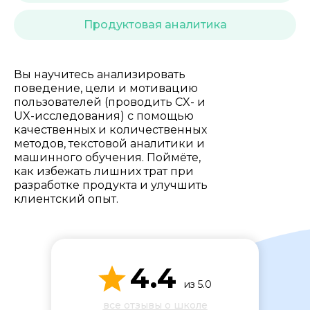
Стоимость *
Продуктовая аналитика
Подача материала *
Вы научитесь анализировать
поведение, цели и мотивацию
пользователей (проводить CX- и
Программа обучения *
UX-исследования) с помощью
качественных и количественных
методов, текстовой аналитики и
Уровень организации *
машинного обучения. Поймёте,
как избежать лишних трат при
разработке продукта и улучшить
клиентский опыт.
4.4
из 5.0
все отзывы о школе