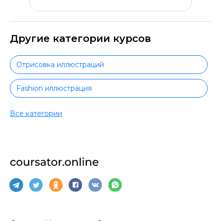
Другие категории курсов
Отрисовка иллюстраций
Fashion иллюстрация
Книжная иллюстрация
Все категории
Цифровая иллюстрация
Коммерческая иллюстрация
Motion-дизайн
Web-дизайн