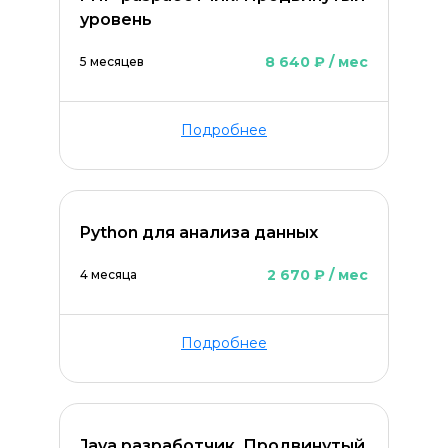
уровень
8 640 ₽ / мес
5 месяцев
Подробнее
Python для анализа данных
Оставить комментарий
2 670 ₽ / мес
4 месяца
Подробнее
Java разработчик. Продвинутый