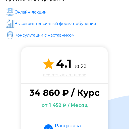
Стоимость *
Онлайн-лекции
Подача материала *
Высокоинтенсивный формат обучения
Консультации с наставником
Программа обучения *
4.1
Уровень организации *
из 5.0
все отзывы о школе
34 860 ₽ / Курс
от 1 452 ₽ / Месяц
Рассрочка