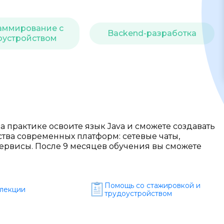
Образ жизни
аммирование с
Бизнес и финансы
Backend-разработка
оустройством
Спорт
Саморазвитие
Другое
Рукоделие
а практике освоите язык Java и сможете создавать
ва современных платформ: сетевые чаты,
ервисы. После 9 месяцев обучения вы сможете
Помощь со стажировкой и
лекции
трудоустройством