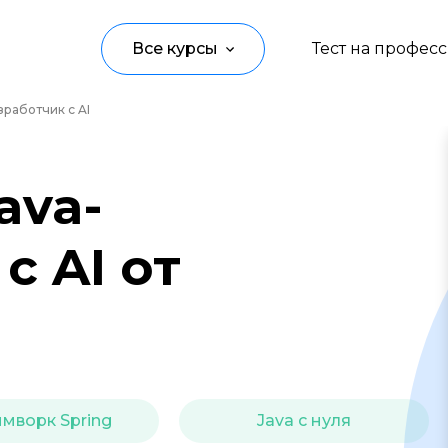
Все курсы
Тест на профес
работчик с AI
Программирование
Управление
ava-
Дизайн
с AI от
Маркетинг
Аналитика
Создание контента
Иностранные языки
мворк Spring
Java с нуля
Детям