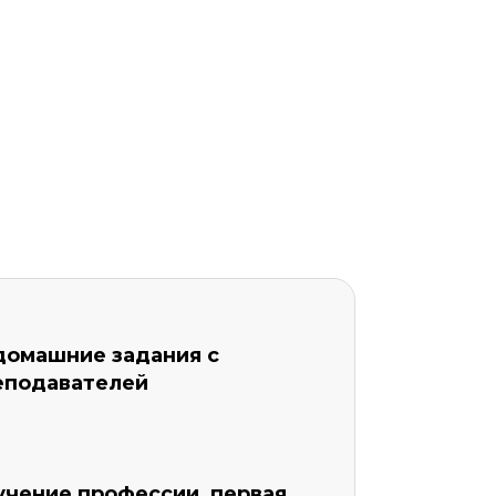
домашние задания с
еподавателей
учение профессии, первая