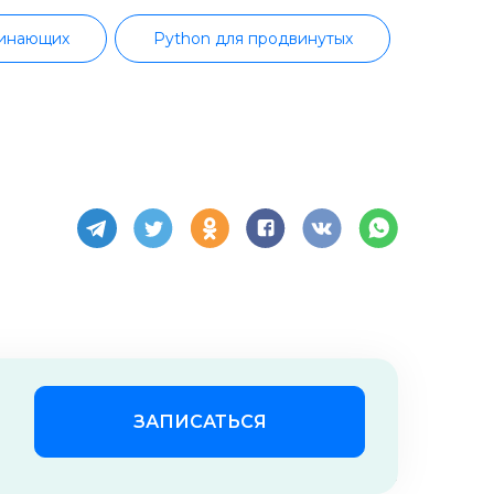
чинающих
Python для продвинутых
отка
JavaScript-разработка
емное администрирование
Linux
Java-разработка
Java с нуля
тка с нуля
Верстка на HTML/CSS
Автоматизированное тестирование
стирование с нуля
IOS-разработка
ЗАПИСАТЬСЯ
сновы информационной безопасности
Пользовательское соглашение