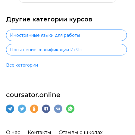
Другие категории курсов
Иностранные языки для работы
Повышение квалификации ИнЯз
Немецкий язык
Все категории
Практический немецкий язык
Немецкий язык для начинающих
Испанский язык
Испанский язык для начинающих
О нас
Контакты
Отзывы о школах