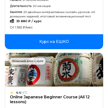
Длительность:
20 месяцев
Занятия:
20 двойных интерактивных онлайн-уроков, 40
домашних заданий, итоговый экзаменационный тест
35 880 ₽ / курс
От 1 592 ₽/мес
Курс на ЕШКО
Японский язык с нуля
4.4
(47)
Online Japanese Beginner Course (All 12
lessons)