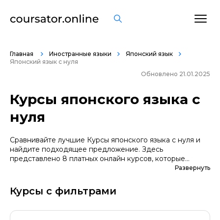
Главная
Иностранные языки
Японский язык
Японский язык с нуля
Обновлено 21.01.2025
Курсы японского языка с
нуля
Сравнивайте лучшие Курсы японского языка с нуля и
найдите подходящее предложение. Здесь
представлено 8 платных онлайн курсов, которые
помогут вам стать грамотными специалистами. А если
Развернуть
вы не уверены в выборе профессии, сначала
попробуйте бесплатные варианты. Большой выбор
Курсы с фильтрами
обучающих программ по цене, продолжительности,
формату, отзывам, условиям рассрочки. Мы
поддерживаем информацию о всех курсах