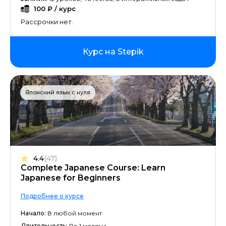
100 ₽ / курс
Рассрочки нет.
Курс на Stepik
Японский язык с нуля
4.4
(47)
Complete Japanese Course: Learn
Japanese for Beginners
Подробнее о курсе
Начало:
В любой момент
Длительность:
До 1 месяца