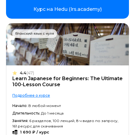
Курс на Hedu (Irs.academy)
Японский язык с нуля
4.4
(47)
Learn Japanese for Beginners: The Ultimate
100-Lesson Course
Подробнее о курсе
Начало:
В любой момент
Длительность:
До 1 месяца
Занятия:
6 разделов, 100 лекций, 8 ч видео по запросу,
161 ресурс для скачивания
1 690 ₽ / курс