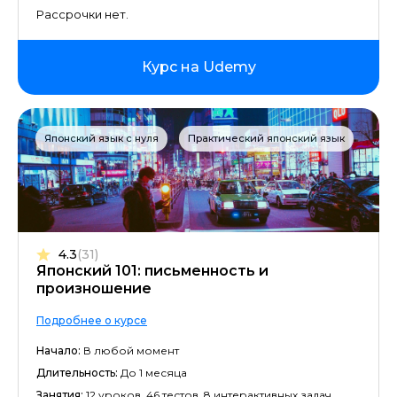
Рассрочки нет.
Курс на Udemy
Японский язык с нуля
Практический японский язык
4.3
(31)
Японский 101: письменность и
произношение
Подробнее о курсе
Начало:
В любой момент
Длительность:
До 1 месяца
Занятия:
12 уроков, 46 тестов, 8 интерактивных задач