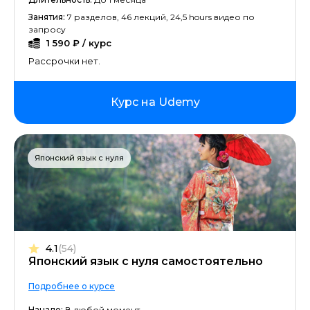
Занятия:
7 разделов, 46 лекций, 24,5 hours видео по
запросу
1 590 ₽ / курс
Рассрочки нет.
Курс на Udemy
Японский язык с нуля
4.1
(54)
Японский язык с нуля самостоятельно
Подробнее о курсе
Начало:
В любой момент