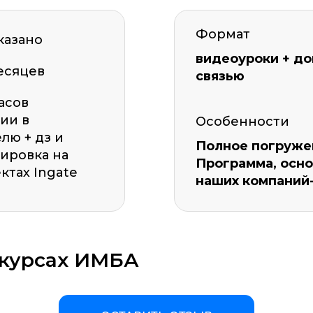
Формат
казано
видеоуроки + до
есяцев
связью
часов
ии в
Особенности
лю + дз и
Полное погружен
ировка на
Программа, осно
ктах Ingate
наших компаний
 курсах ИМБА