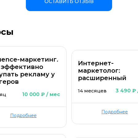
ОСТАВИТЬ ОТЗЫВ
а материала *
Программа обучения *
рсы
luence-маркетинг.
Интернет-
 эффективно
маркетолог:
упать рекламу у
расширенный
ОСТАВИТЬ КОММЕНТАРИЙ
геров
14 месяцев
3 490 ₽ 
сяц
10 000 ₽ / мес
ОСТАВИТЬ ОТЗЫВ
Подробнее
Подробнее