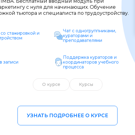
в IMBA. Бесплатный вводный модуль при
аркетингу с нуля для начинающих. Обучение
Образ жизни
жкой тьютора и специалиста по трудоустройству.
Бизнес и финансы
Чат с одногруппниками,
Спорт
со стажировкой и
кураторами и
тройством
преподавателями
Саморазвитие
Поддержка кураторов и
Другое
в записи
координаторов учебного
процесса
Рукоделие
О курсе
Курсы
УЗНАТЬ ПОДРОБНЕЕ О КУРСЕ