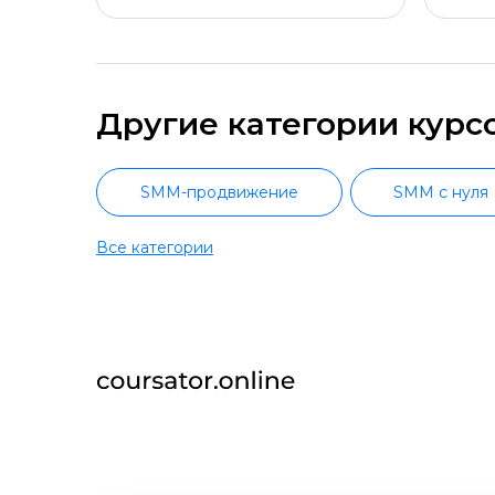
Другие категории курс
SMM-продвижение
SMM с нуля
Все категории
Интернет-маркетинг кратко
Тарге
Контекстная реклама
PR-менед
Мессенджер-маркетинг и чат-боты
Яндекс.Директ
Продвижени
Повышение квалификации маркетинг