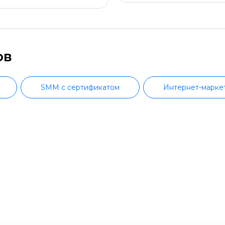
ов
SMM с сертификатом
Интернет-марке
тированная реклама
Таргет ВК
SEO-продв
жмент
Продвижение видео
SERM и ре
Реклама у блогеров
Маркетинг мобиль
е в TikTok
Развитие креативного мышления
Продвижение Вконтакте
B2B-маркет