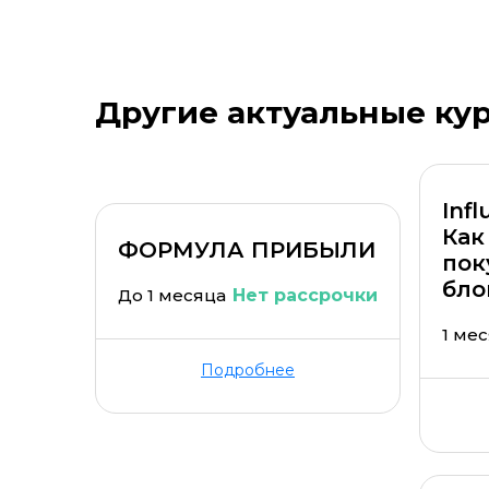
Стоимость *
Подач
Другие актуальные ку
Inf
Как
ФОРМУЛА ПРИБЫЛИ
пок
бло
До 1 месяца
Нет рассрочки
1 ме
Подробнее