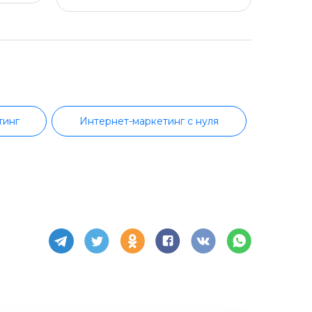
тинг
Интернет-маркетинг с нуля
ижение
Продвижение в Instagram
путация
CRM и email-маркетинг
ных приложений
Google Ads
Маркетинг с сертификатом
инг
Комьюнити-менеджмент