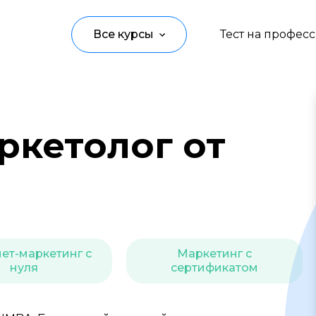
Все курсы
Тест на профес
Программирование
Управление
ркетолог от
Дизайн
Маркетинг
Аналитика
Создание контента
ет-маркетинг с
Маркетинг с
нуля
сертификатом
Иностранные языки
Детям