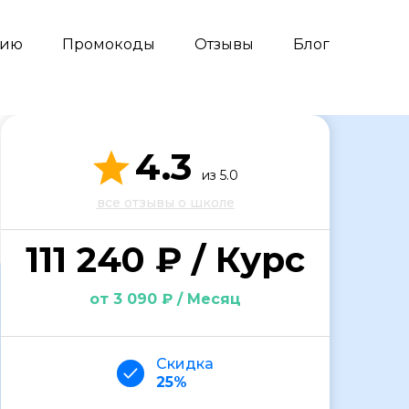
сию
Промокоды
Отзывы
Блог
4.3
из 5.0
все отзывы о школе
111 240 ₽ / Курс
от 3 090 ₽ / Месяц
Скидка
25%