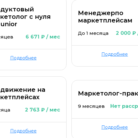
дуктовый
Менеджерпо
кетолог с нуля
маркетплейсам
Junior
До 1 месяца
2 000 ₽ 
сяцев
6 671 ₽ / мес
Подробнее
Подробнее
движение на
Маркетолог-пра
кетплейсах
9 месяцев
Нет расс
сяца
2 763 ₽ / мес
Подробнее
Подробнее