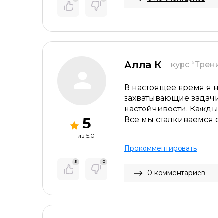
Алла К
курс “Трен
В настоящее время я 
захватывающие задачи.
настойчивости. Кажд
5
Все мы сталкиваемся 
ускоряют наш темп жи
из 5.0
моих целей требует ж
Прокомментировать
достичь своих мечт.
5
0
0 комментариев