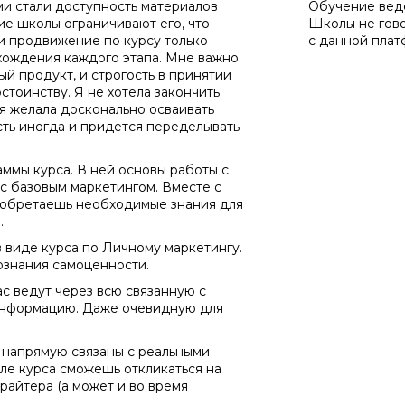
им текстом 3.0"
 стали доступность материалов
Обучение ведё
ие школы ограничивают его, что
Школы не гово
а материала *
Программа обучения *
 и продвижение по курсу только
с данной плат
хождения каждого этапа. Мне важно
ый продукт, и строгость в принятии
стоинству. Я не хотела закончить
я желала досконально осваивать
сть иногда и придется переделывать
ес-копирайтеров"Мануфактура 2.0 Нейро"
ОСТАВИТЬ КОММЕНТАРИЙ
аммы курса. В ней основы работы с
с базовым маркетингом. Вместе с
иобретаешь необходимые знания для
.
в виде курса по Личному маркетингу.
ознания самоценности.
ОСТАВИТЬ ОТЗЫВ
ас ведут через всю связанную с
информацию. Даже очевидную для
 напрямую связаны с реальными
сле курса сможешь откликаться на
айтера (а может и во время