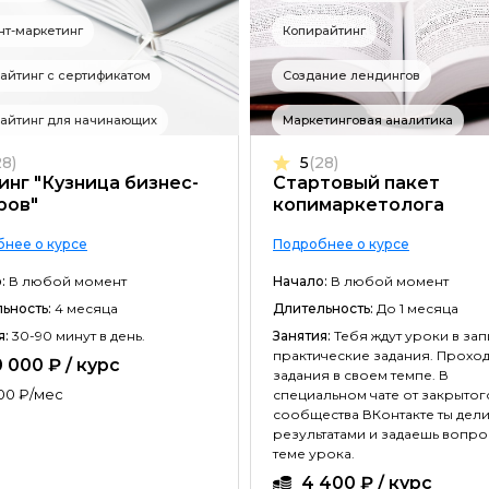
нт-маркетинг
Копирайтинг
айтинг с сертификатом
Создание лендингов
айтинг для начинающих
Маркетинговая аналитика
28)
5
(28)
инг "Кузница бизнес-
Стартовый пакет
ров"
копимаркетолога
нее о курсе
Подробнее о курсе
:
В любой момент
Начало:
В любой момент
ьность:
4 месяца
Длительность:
До 1 месяца
я:
30-90 минут в день.
Занятия:
Тебя ждут уроки в зап
практические задания. Прохо
 000 ₽ / курс
задания в своем темпе. В
00 ₽/мес
специальном чате от закрытог
сообщества ВКонтакте ты дел
результатами и задаешь вопро
теме урока.
4 400 ₽ / курс