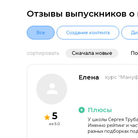
Оставить отзыв
Отзывы выпускников о 
Все
Создание контента
Ди
Название курса *
сортировать
Сначала новые
По
Елена
курс “Мануф
Оставить комментарий
Нет нужного курса
Тренинг "Цех копимаркетологов 2.0
Тренинг "Кузница бизнес-авторов"
Плюсы
5
Стартовый пакет копимаркетолога
У школы Сергея Труба
из 5.0
Именно рейтинг и час
Тренинг "Первые деньги на текстах
разных подборках под