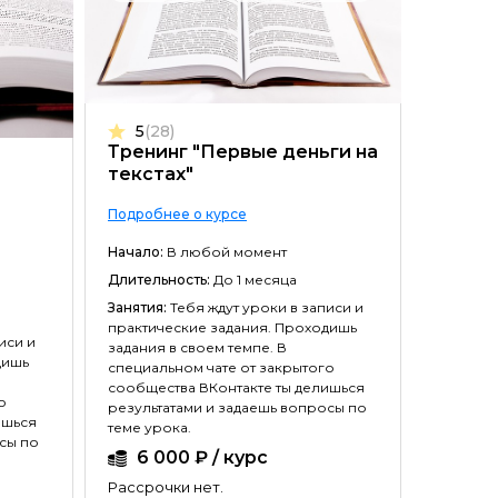
Копира
Создан
Маркет
5
(28)
Тренинг "Первые деньги на
5
(28
текстах"
Трени
прода
Подробнее о курсе
Подробн
Начало:
В любой момент
Длительность:
До 1 месяца
Начало:
Занятия:
Тебя ждут уроки в записи и
Длитель
практические задания. Проходишь
иси и
Занятия:
задания в своем темпе. В
дишь
практич
специальном чате от закрытого
задания 
сообщества ВКонтакте ты делишься
о
специал
результатами и задаешь вопросы по
ишься
сообщес
теме урока.
сы по
результ
6 000 ₽ / курс
теме уро
Рассрочки нет.
8 0