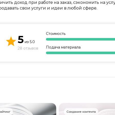
ичить доход при работе на заказ, сэкономить на усл
Образ жизни
одавать свои услуги и идеи в любой сфере.
Бизнес и финансы
Спорт
Стоимость
5
Саморазвитие
из
5.0
Подача материала
28 отзывов
Другое
Рукоделие
айтинг
Создание контента