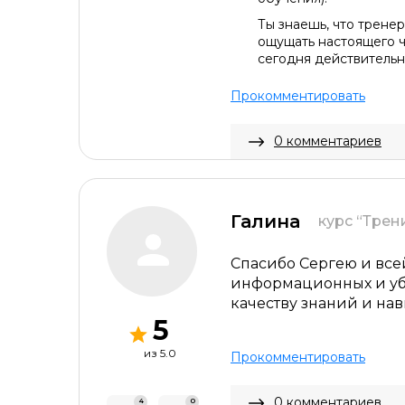
Ты знаешь, что тренер
ощущать настоящего ч
сегодня действительн
Прокомментировать
0 комментариев
Галина
курс “Трен
Спасибо Сергею и всей
информационных и убед
качеству знаний и нав
5
из 5.0
Прокомментировать
0 комментариев
4
0