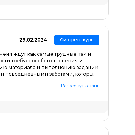
Скрыть комментарий
29.02.2024
Смотреть курс
еня ждут как самые трудные, так и
ости требует особого терпения и
ию материала и выполнению заданий.
 и повседневными заботами, которые
возможным, но я знаю, что достижение
Развернуть отзыв
ие к знаниям, желание стать лучше и
Скрыть комментарий