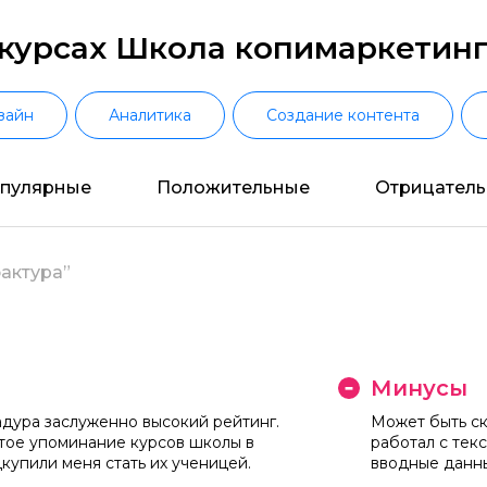
курсах Школа копимаркетинг
зайн
Аналитика
Создание контента
пулярные
Положительные
Отрицател
актура”
"
Минусы
дура заслуженно высокий рейтинг.
Может быть ск
тое упоминание курсов школы в
работал с текс
"
купили меня стать их ученицей.
вводные данн