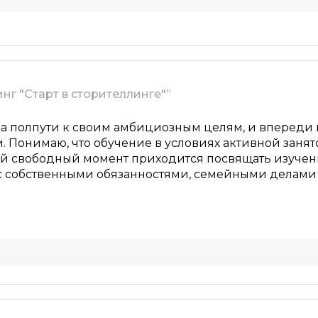
инг "Старт в сторителлинге"”
на полпути к своим амбициозным целям, и впереди м
 Понимаю, что обучение в условиях активной занят
ый свободный момент приходится посвящать изучен
с собственными обязанностями, семейными делами
зни. Иногда найти время на учебу кажется почти не
ертв и самодисциплины. Меня вдохновляет стремлен