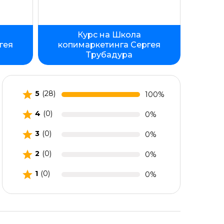
Рассроч
Курс на Школа
гея
копимаркетинга Сергея
коп
Трубадура
5
(28)
100%
4
(0)
0%
3
(0)
0%
2
(0)
0%
1
(0)
0%