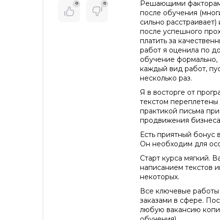
Тренинг "План работы над продающ
Решающими факторами
0
0
после обучения (мног
Стоимость *
Подач
Тренинг "Мысли как продавец"
сильно расстраивает)
после успешного про
Тренинг "Старт в сторителлинге"
платить за качественн
работ я оценила по до
Тренинг "Охота на заказчика"
обучение формально, 
каждый вид работ, пу
Специлизированный курс для бизн
несколько раз.
Я в восторге от прогр
текстом переплетены 
практикой письма пр
продвижения бизнеса
Есть приятный бонус 
Он необходим для ос
Старт курса мягкий. В
написанием текстов 
некоторых.
Все ключевые работы
заказами в сфере. По
любую вакансию копир
обучения).