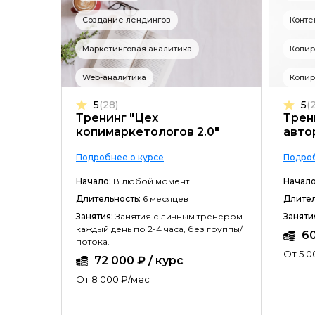
Создание лендингов
Конте
Маркетинговая аналитика
Копир
Web-аналитика
Копир
5
(28)
5
(
Тренинг "Цех
Трен
копимаркетологов 2.0"
авто
Подробнее о курсе
Подроб
Начало:
В любой момент
Начало
Длительность:
6 месяцев
Длител
Занятия:
Занятия с личным тренером
Заняти
каждый день по 2-4 часа, без группы/
60
потока.
От 5 0
72 000 ₽ / курс
От 8 000 ₽/мес