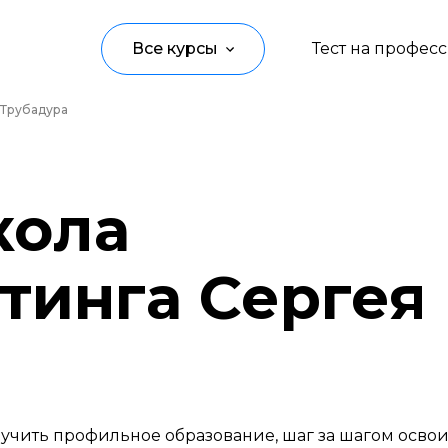
Все курсы
Тест на профес
 Трубадура
Программирование
Управление
кола
Дизайн
Маркетинг
тинга Сергея
Аналитика
Создание контента
Иностранные языки
Детям
учить профильное образование, шаг за шагом осво