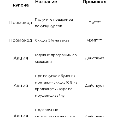
Название
Промокод
купона
Получите подарки за
Промокод
По*****
покупку курсов
Промокод
Скидка 5 % на заказ
ADMI*****
Годовые программы со
Акция
Действует
скидками
При покупке обучения
монтажу - скидку 10% на
Акция
Действует
продвинутый курс по
моушен-дизайну.
Подарочные
Акция
сертификаты на курсы
Действует