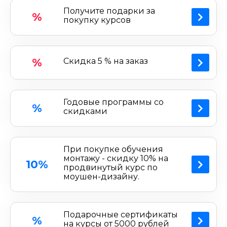
программирование. Сайт предоставляет на
Получите подарки за
%
выбор, как платный материал, так и
покупку курсов
бесплатный. Каждый курс включает в себя
лекции, домашние задания, а по окончании
обучения происходит защита проекта, на базе
%
Скидка 5 % на заказ
которого в будущем можно создать настоящую
игру. Все кураторы действующие специалисты.
Наличие Промокода XYZ School дает
Годовые программы со
возможность сэкономить при покупке
%
скидками
платного курса.
При покупке обучения
монтажу - скидку 10% на
10%
продвинутый курс по
моушен-дизайну.
Подарочные сертификаты
%
на курсы от 5000 рублей