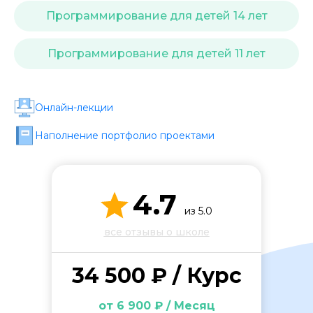
Стоимость *
Программирование для детей 14 лет
Программирование для детей 11 лет
Подача материала *
Программа обучения *
Онлайн-лекции
Наполнение портфолио проектами
Уровень организации *
4.7
из 5.0
все отзывы о школе
34 500 ₽ / Курс
от 6 900 ₽ / Месяц