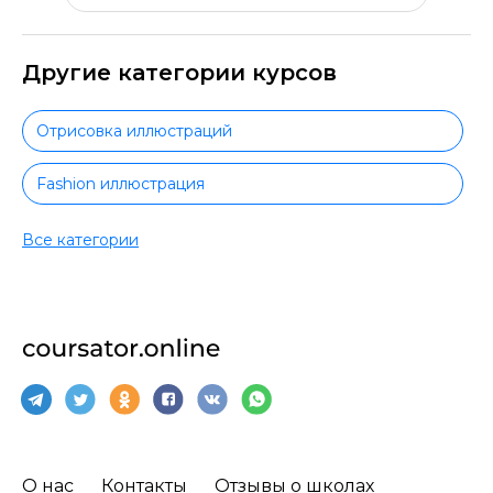
Другие категории курсов
Отрисовка иллюстраций
Fashion иллюстрация
Книжная иллюстрация
Все категории
Цифровая иллюстрация
Коммерческая иллюстрация
Motion-дизайн
Web-дизайн
О нас
Контакты
Отзывы о школах