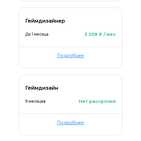
Геймдизайнер
Оставить комментарий
3 208 ₽ / мес
До 1 месяца
Подробнее
Геймдизайн
Нет рассрочки
9 месяцев
Подробнее