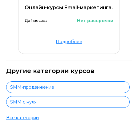
Онлайн-курсы Email-маркетинга.
Нет рассрочки
До 1 месяца
Подробнее
Другие категории курсов
SMM-продвижение
SMM с нуля
SMM с сертификатом
Все категории
Интернет-маркетинг