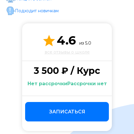
Стоимость *
Подходит новичкам
Подача материала *
4.6
из 5.0
Программа обучения *
все отзывы о школе
Уровень организации *
3 500 ₽ / Курс
Нет рассрочкиРассрочки нет
ЗАПИСАТЬСЯ