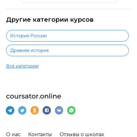
Другие категории курсов
История России
Древняя история
История мира
Все категории
История нового времени
История средних веков
О нас
Контакты
Отзывы о школах