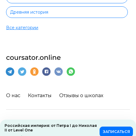
Древняя история
История мира
Все категории
История нового времени
История средних веков
О нас
Контакты
Отзывы о школах
Пользовательское соглашение
Российская империя: от Петра I до Николая
II от Level One
ЗАПИСАТЬСЯ