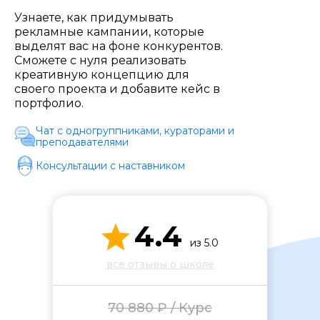
Стоимость *
Узнаете, как придумывать
рекламные кампании, которые
выделят вас на фоне конкурентов.
Подача материала *
Сможете с нуля реализовать
креативную концепцию для
своего проекта и добавите кейс в
портфолио.
Программа обучения *
Чат с одногруппниками, кураторами и
преподавателями
Уровень организации *
Консультации с наставником
4.4
из 5.0
все отзывы о школе
70 880 ₽ / Курс