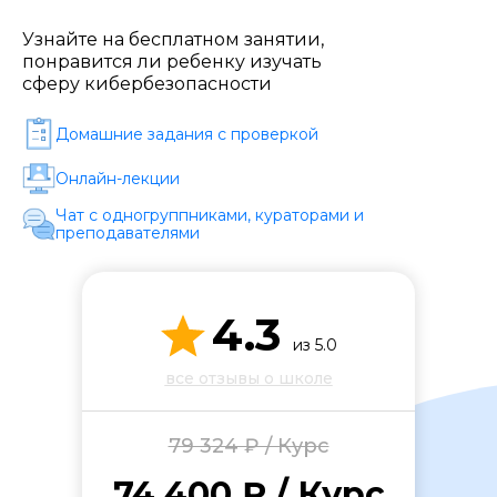
Стоимость *
Узнайте на бесплатном занятии,
понравится ли ребенку изучать
сферу кибербезопасности
Подача материала *
Домашние задания c проверкой
Программа обучения *
Онлайн-лекции
Чат с одногруппниками, кураторами и
преподавателями
Уровень организации *
4.3
из 5.0
все отзывы о школе
79 324 ₽ / Курс
74 400 ₽ / Курс