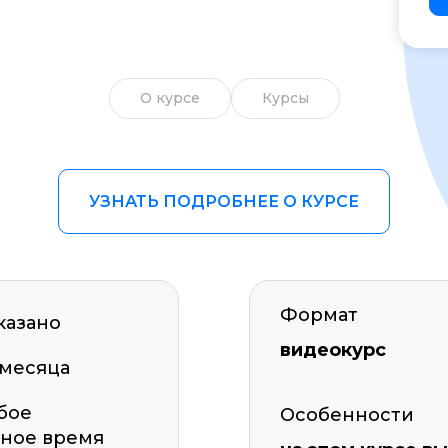
Образ жизни
Бизнес и финансы
О курсе
Курсы
Спорт
Саморазвитие
Другое
УЗНАТЬ ПОДРОБНЕЕ О КУРСЕ
Рукоделие
Формат
казано
видеокурс
 месяца
бое
Особенности
ное время