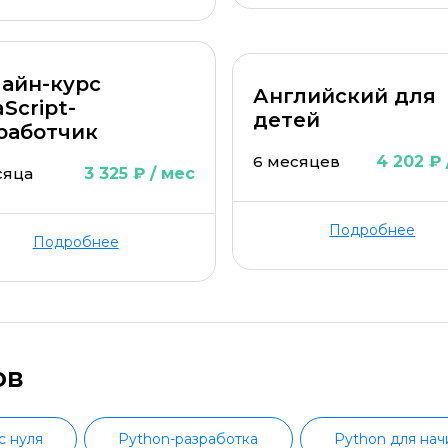
айн-курс
Английский для
Script-
детей
работчик
6 месяцев
4 202 ₽ 
сяца
3 325 ₽ / мес
Подробнее
Подробнее
ов
с нуля
Python-разработка
Python для на