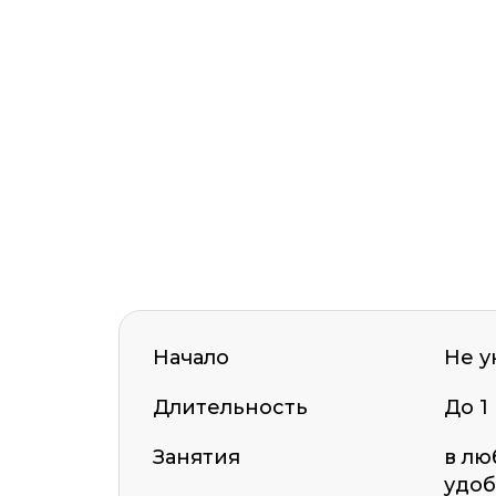
Начало
Не у
Длительность
До 1
Занятия
в лю
удоб