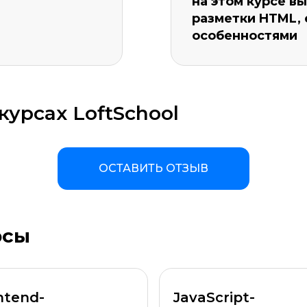
на этом курсе в
разметки HTML, 
особенностями
урсах LoftSchool
ОСТАВИТЬ ОТЗЫВ
рсы
а материала *
Программа обучения *
ntend-
JavaScript-