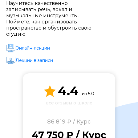
Стоимость *
Научитесь качественно
записывать речь, вокал и
музыкальные инструменты.
Поймёте, как организовать
Подача материала *
пространство и обустроить свою
студию.
Программа обучения *
Онлайн-лекции
Лекции в записи
Уровень организации *
4.4
из 5.0
все отзывы о школе
86 819 ₽ / Курс
47 750 ₽ / Курс