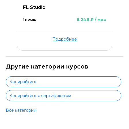
FL Studio
6 246 ₽ / мес
1 месяц
Подробнее
Другие категории курсов
Копирайтинг
Копирайтинг с сертификатом
Копирайтинг с трудоустройством
Все категории
Копирайтинг для начинающих