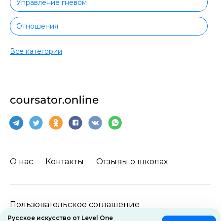
Управление гневом
Отношения
Творчество
Все категории
Вокал
Рисование
Актерское мастерство
Фриланс
О нас
Контакты
Отзывы о школах
Архитектура
Личностный рост
Пользовательское соглашение
Управление конфликтами
Русское искусство от Level One