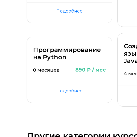
Подробнее
Соз
Программирование
язы
на Python
Jav
8 месяцев
890 ₽ / мес
4 ме
Подробнее
Другие категории курс