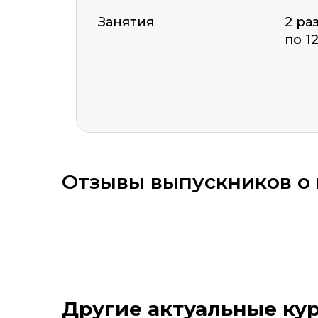
Занятия
2 ра
по 1
ОСТАВИТЬ ОТЗЫВ
Отзывы выпускников о 
Оставить комментарий
Стоимость *
Подач
Другие актуальные ку