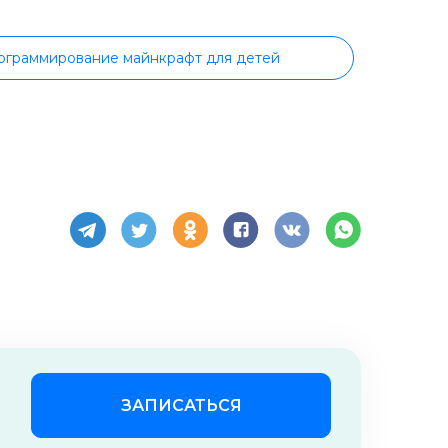
ограммирование майнкрафт для детей
Программирование для детей 14 лет
Программирование для детей 9 лет
tch для детей
Javascript для детей
тей
Робототехника для детей
Tilda для детей
ЗАПИСАТЬСЯ