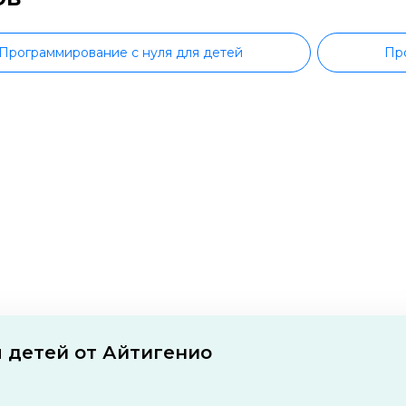
Программирование с нуля для детей
Пр
Программирование для детей 10 лет
Программирование для детей 11 лет
Unity для детей
Roblox для детей
Scra
Java для детей
Создание игр для де
я детей
 детей от Айтигенио