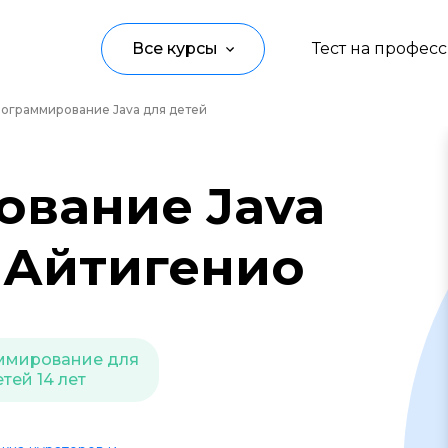
Все курсы
Тест на профес
ограммирование Java для детей
Программирование
Управление
вание Java
Дизайн
т Айтигенио
Маркетинг
Аналитика
Создание контента
ммирование для
тей 14 лет
Иностранные языки
Детям