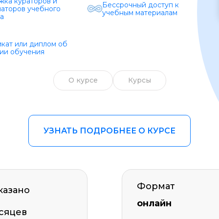
ка кураторов и
Бессрочный доступ к
аторов учебного
Образ жизни
учебным материалам
а
Бизнес и финансы
кат или диплом об
ии обучения
Спорт
Саморазвитие
О курсе
Курсы
Другое
Рукоделие
УЗНАТЬ ПОДРОБНЕЕ О КУРСЕ
Формат
казано
онлайн
сяцев