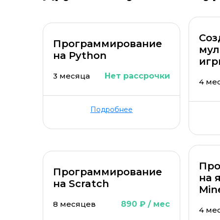
Соз
Программирование
мул
на Python
игр
3 месяца
Нет рассрочки
4 ме
Подробнее
Про
Программирование
на 
на Scratch
Min
8 месяцев
890 ₽ / мес
4 ме