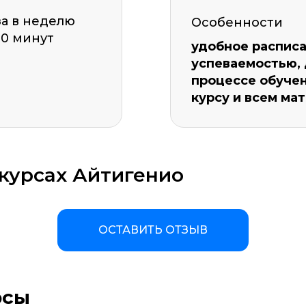
за в неделю
Особенности
20 минут
удобное расписа
успеваемостью,
процессе обучен
курсу и всем ма
курсах Айтигенио
ОСТАВИТЬ ОТЗЫВ
а материала *
Программа обучения *
рсы