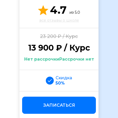
4.7
из 5.0
все отзывы о школе
23 200 ₽ / Курс
13 900 ₽ / Курс
ОСТАВИТЬ ОТЗЫВ
Нет рассрочкиРассрочки нет
Скидка
50%
ЗАПИСАТЬСЯ